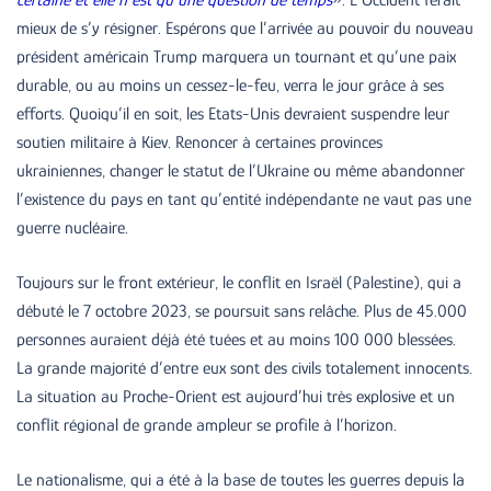
certaine et elle n’est qu’une question de temps
». L’Occident ferait
mieux de s’y résigner. Espérons que l’arrivée au pouvoir du nouveau
président américain Trump marquera un tournant et qu’une paix
durable, ou au moins un cessez-le-feu, verra le jour grâce à ses
efforts. Quoiqu’il en soit, les Etats-Unis devraient suspendre leur
soutien militaire à Kiev. Renoncer à certaines provinces
ukrainiennes, changer le statut de l’Ukraine ou même abandonner
l’existence du pays en tant qu’entité indépendante ne vaut pas une
guerre nucléaire.
Toujours sur le front extérieur, le conflit en Israël (Palestine), qui a
débuté le 7 octobre 2023, se poursuit sans relâche. Plus de 45.000
personnes auraient déjà été tuées et au moins 100 000 blessées.
La grande majorité d’entre eux sont des civils totalement innocents.
La situation au Proche-Orient est aujourd’hui très explosive et un
conflit régional de grande ampleur se profile à l’horizon.
Le nationalisme, qui a été à la base de toutes les guerres depuis la