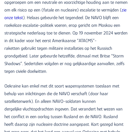
opgeroepen om een neutrale en voorzichtige houding aan te nemen
om elk risico op een (fatale en nucleaire) escalatie te vermijden (
zie
onze tekst
). Helaas gebeurde het tegendeel. De NAVO blijft een
roekeloze escalatie-politiek voeren, erop gericht om Moskou een
strategische nederlaag toe te dienen. Op 19 november 2024 werden
in dit kader voor het eerst Amerikaanse “ATACMS”-
raketten gebruikt tegen militaire installaties op het Russisch
grondgebied. Later gebeurde hetzelfde, ditmaal met Britse “Storm
Shadows”. Sedertdien volgden er nog gelijkaardige aanvallen, zelfs
tegen civiele doelwitten.
Oekraïne kan enkel met dit soort wapensystemen toeslaan met
behulp van inlichtingen die de NAVO verschaft (door haar
satellietenwerk). En alleen NAVO-soldaten kunnen
dergelijke vluchtopdrachten ingeven. Dat verandert het wezen van
het conflict in een oorlog tussen Rusland en de NAVO. Rusland
heeft daarop zijn nucleaire doctrine aangepast. Kort gezegd komt