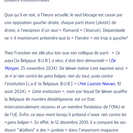
pulsions institutionnelles.
Quoi qu’il en soit, à l’heure actuelle, le seul blocage est causé par
une opposition gauche-droite, chaque parti étant (plutôt) de
droite, à l’exception d’un seul « flamand » (Vooruit). Diependaele
va-t-il maintenant prétendre que la « Flandre » est trop à gauche?
Theo Francken est allé plus loin que son collègue de parti : «
Ce
pays
[la Belgique, B.U.B.]
a vécu, il doit être démantelé
» (
De
Morgen
, 25 novembre 2024). De Wever même s’est exprimé ainsi: «
Je n’ai rien contre les gens belges, rien du tout, juste contre
l’institution
[c.a.d. la Belgique, B.U.B.] » (
Het Laatste Nieuws
, 10
août 2024). «
Cette institution
», nom par lequel De Wever qualifie
la Belgique de manière désobligeante, est un Etat
internationalement reconnu et un membre fondateur de l’ONU et
de l’UE. Enfin, ce sieur ment lorsqu’il prétend n’avoir rien contre les
«
gens belges
». En effet, le 12 décembre 2010, il a comparé les soi-
disant “
Wallons
” à des «
junkies
» dans l’important magazine