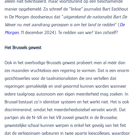
alleen niet bekritiseerd, maar voortdurend op een beschamende
manier opgehemeld. Zo schreef de “linkse” journalist Bart Eeckhout
in De Morgen doodserieus dat “
uitgerekend de nationalist Bart De
Wever nu met aandrang geroepen is om het land te redden
” (
De
Morgen
, 11 december 2024). Te redden van wie? Van zichzelf?
Het Brussels gewest
Ook in het overbodige Brussels gewest probeert men al méér dan
zes maanden vruchteloos een regering te vormen. Dat is een enorm
gezichtsverlies voor de taalnationalisten die ons vertellen dat
regeringen gemakkelijk en snel gevormd kunnen worden wanneer
iedere taalgroep autonoom een eigen meerderheid mag zoeken. In
Brussel bestaat zo’n identitair systeem en het werkt niet. Het is ook
discriminerend, omdat het meerderheidsstelsel vervalst wordt. Dat
partijen als de N-VA en het VB zoveel gewicht in de Brusselse,
gewestelijke schaal kunnen werpen is enkel het gevolg van het feit
dat de verkiezingen gebeuren in twee aparte kiescolleges, waardoor