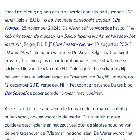
Theo Francken ging nog een stap verder dan zijn partijgenoot: “
Dit
land
[België, B.U.B.]
is op, het moet opgedoekt worden
” (
De
Morgen
, 25 november 2024). De Wever zelf verwoordde het zo: ““
Ik
heb niks tegen de mensen van België, helemaal niks, enkel tegen het
instituut
[België, B.U.B.]” (
Het Laatste Nieuws
, 10 augustus 2024).
“
Dat instituut
”, de naam waarmee De Wever België laatdunkend
omschrijft, is overigens een internationaal erkende staat en een
stichtend lid van de VN en de EU. Ook liegt dit heerschap als hij
beweert niets te hebben tegen de “
mensen van België
“. Immers, op
12 december 2010 vergeleek hij in het toonaangevende Duitse blad
Der Spiegel
de zogenaamde “
Walen
” met “
junkies
”.
Alleszins blijft in de aanslepende formatie de formateur volledig
buiten schot, ook en vooral in de media. Dat is uniek in onze
politieke geschiedenis en het zegt veel over de slaafse houding van
de pers tegenover de “Vlaams”-nationalisten. De Wever wordt niet