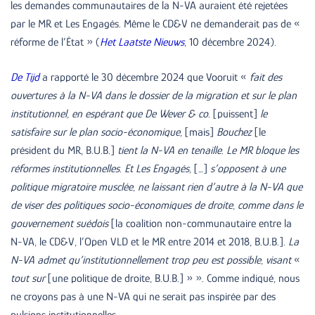
les demandes communautaires de la N-VA auraient été rejetées
par le MR et Les Engagés. Même le CD&V ne demanderait pas de «
réforme de l’État » (
Het Laatste Nieuws
, 10 décembre 2024).
De Tijd
a rapporté le 30 décembre 2024 que Vooruit «
fait des
ouvertures à la N-VA dans le dossier de la migration et sur le plan
institutionnel, en espérant que De Wever & co
. [puissent]
le
satisfaire sur le plan socio-économique,
[mais]
Bouchez
[le
président du MR, B.U.B.]
tient la N-VA en tenaille.
Le MR bloque les
réformes institutionnelles. Et Les Engagés,
[…]
s’opposent à une
politique migratoire musclée, ne laissant rien d’autre à la N-VA que
de viser des politiques socio-économiques de droite, comme dans le
gouvernement suédois
[la coalition non-communautaire entre la
N-VA, le CD&V, l’Open VLD et le MR entre 2014 et 2018, B.U.B.].
La
N-VA admet qu’institutionnellement trop peu est possible, visant
«
tout sur
[une politique de droite, B.U.B.] » ». Comme indiqué, nous
ne croyons pas à une N-VA qui ne serait pas inspirée par des