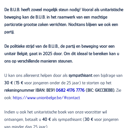
De B.U.B. heeft zoveel mogelijk steun nodig! Vooral als unitaristische
beweging kan de B.U.B. in het raamwerk van een machtige
particratie grootse zaken verrichten. Nochtans blijven we ook een
partij.
De politieke strijd van de B.U.B., de partij en beweging voor een
unitair België, gaat in 2025 door. Om dit ideaal te bereiken kan u
ons op verschillende manieren steunen.
U kan ons allereerst helpen door als
sympathisant
een bijdrage van
30 €
(
15 €
voor jongeren onder de 25 jaar) te storten op het
rekeningnummer IBAN: BE91
0682 4176 7776
(BIC: GKCCBEBB).
Zie
ook:
https://www.unionbelge.be/#contact
Indien u ook het unitaristische boek van onze voorzitter wil
ontvangen, betaalt u
40
€
als sympathisant (
30
€
voor jongeren
van minder dan 25 jaar).