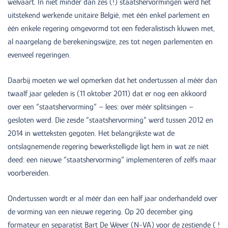
welvaart. In niet minder dan zes (!) staatshervormingen werd het
uitstekend werkende unitaire België, met één enkel parlement en
één enkele regering omgevormd tot een federalistisch kluwen met,
al naargelang de berekeningswijze, zes tot negen parlementen en
evenveel regeringen.
Daarbij moeten we wel opmerken dat het ondertussen al méér dan
twaalf jaar geleden is (11 oktober 2011) dat er nog een akkoord
over een “staatshervorming” – lees: over méér splitsingen –
gesloten werd. Die zesde “staatshervorming” werd tussen 2012 en
2014 in wetteksten gegoten. Het belangrijkste wat de
ontslagnemende regering bewerkstelligde ligt hem in wat ze niét
deed: een nieuwe “staatshervorming” implementeren of zelfs maar
voorbereiden.
Ondertussen wordt er al méér dan een half jaar onderhandeld over
de vorming van een nieuwe regering. Op 20 december ging
formateur en separatist Bart De Wever (N-VA) voor de zestiende ( !