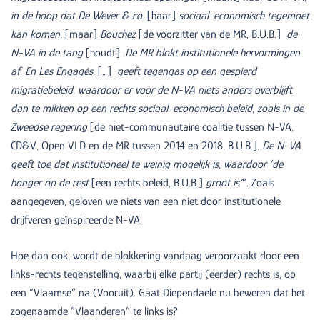
in de hoop dat De Wever & co.
[haar]
sociaal-economisch tegemoet
kan komen,
[maar]
Bouchez
[de voorzitter van de MR, B.U.B.]
de
N-VA in de tang
[houdt].
De MR blokt institutionele hervormingen
af. En Les Engagés,
[…]
geeft tegengas op een gespierd
migratiebeleid, waardoor er voor de N-VA niets anders overblijft
dan te mikken op een rechts sociaal-economisch beleid, zoals in de
Zweedse regering
[de niet-communautaire coalitie tussen N-VA,
CD&V, Open VLD en de MR tussen 2014 en 2018, B.U.B.].
De N-VA
geeft toe dat institutioneel te weinig mogelijk is, waardoor ‘de
honger op de rest
[een rechts beleid, B.U.B.]
groot is’
”. Zoals
aangegeven, geloven we niets van een niet door institutionele
drijfveren geïnspireerde N-VA.
Hoe dan ook, wordt de blokkering vandaag veroorzaakt door een
links-rechts tegenstelling, waarbij elke partij (eerder) rechts is, op
een “Vlaamse” na (Vooruit). Gaat Diependaele nu beweren dat het
zogenaamde “Vlaanderen” te links is?