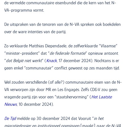
de vermelde communautaire eisenbundel die de kern van het N-
VA-programma vormt.
De uitspraken van de tenoren van de N-VA spreken ook boekdelen
over de ware intenties van de partij.
Zo verklaarde Matthias Diependaele, de zelfverklaarde “Vlaamse”
“minister-president” dat “
de federale formatie
” opnieuw antoont
“
dat België niet werkt
” (
Knack
, 17 december 2024). Nochtans is er
geen enkel “communautair” conflict geweest op zes maanden tijd.
Wel zouden verschillende (of alle?) communautaire eisen van de N-
VA verworpen zijn door MR en Les Engagés. Zelfs CD&V zou geen
vragende partij zijn voor een “staatshervorming” (
Het Laatste
Nieuws
, 10 december 2024).
De Tijd
meldde op 30 december 2024 dat Vooruit “
in het
migratiedossier en institutioneel openingen
[maakt]
naar de N-VA,