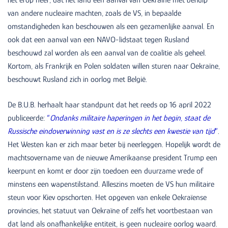
het erop neer, dat het land een aanval van Oekraïne met behulp
van andere nucleaire machten, zoals de VS, in bepaalde
omstandigheden kan beschouwen als een gezamenlijke aanval. En
ook dat een aanval van een NAVO-lidstaat tegen Rusland
beschouwd zal worden als een aanval van de coalitie als geheel.
Kortom, als Frankrijk en Polen soldaten willen sturen naar Oekraïne,
beschouwt Rusland zich in oorlog met België.
De B.U.B. herhaalt haar standpunt dat het reeds op 16 april 2022
publiceerde:
“
Ondanks militaire haperingen in het begin, staat de
Russische eindoverwinning vast en is ze slechts een kwestie van tijd
”
.
Het Westen kan er zich maar beter bij neerleggen. Hopelijk wordt de
machtsovername van de nieuwe Amerikaanse president Trump een
keerpunt en komt er door zijn toedoen een duurzame vrede of
minstens een wapenstilstand. Alleszins moeten de VS hun militaire
steun voor Kiev opschorten. Het opgeven van enkele Oekraïense
provincies, het statuut van Oekraïne of zelfs het voortbestaan van
dat land als onafhankelijke entiteit, is geen nucleaire oorlog waard.