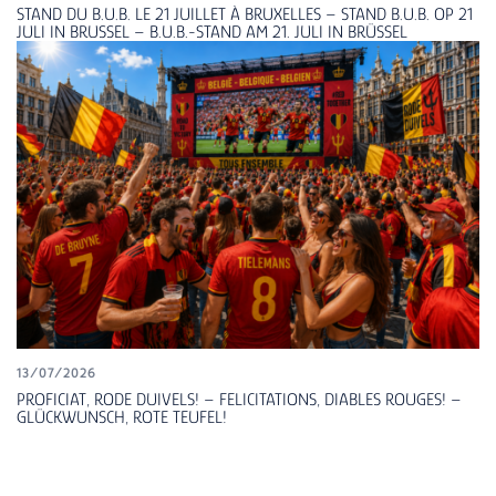
STAND DU B.U.B. LE 21 JUILLET À BRUXELLES – STAND B.U.B. OP 21
JULI IN BRUSSEL – B.U.B.-STAND AM 21. JULI IN BRÜSSEL
13/07/2026
PROFICIAT, RODE DUIVELS! – FELICITATIONS, DIABLES ROUGES! –
GLÜCKWUNSCH, ROTE TEUFEL!