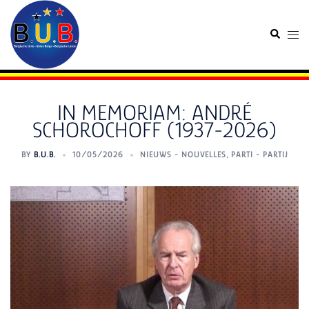
Skip
to
Search
Togg
content
men
IN MEMORIAM: ANDRÉ
SCHOROCHOFF (1937-2026)
BY
B.U.B.
10/05/2026
NIEUWS - NOUVELLES
,
PARTI - PARTIJ