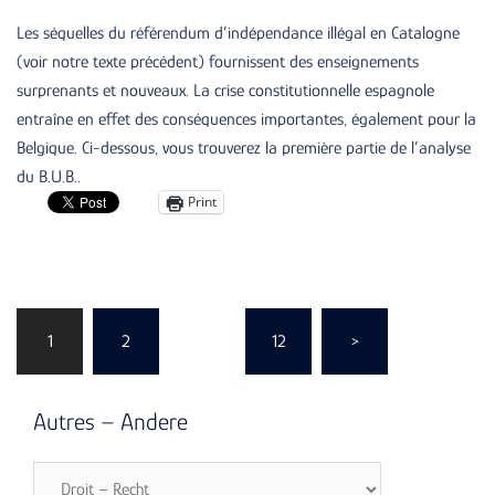
Les séquelles du référendum d’indépendance illégal en Catalogne
(voir notre texte précédent) fournissent des enseignements
surprenants et nouveaux. La crise constitutionnelle espagnole
entraîne en effet des conséquences importantes, également pour la
Belgique. Ci-dessous, vous trouverez la première partie de l’analyse
du B.U.B..
Print
Posts
pagination
1
2
…
12
>
Autres – Andere
Autres