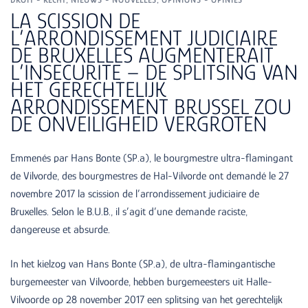
LA SCISSION DE
L’ARRONDISSEMENT JUDICIAIRE
DE BRUXELLES AUGMENTERAIT
L’INSECURITE – DE SPLITSING VAN
HET GERECHTELIJK
ARRONDISSEMENT BRUSSEL ZOU
DE ONVEILIGHEID VERGROTEN
Emmenés par Hans Bonte (SP.a), le bourgmestre ultra-flamingant
de Vilvorde, des bourgmestres de Hal-Vilvorde ont demandé le 27
novembre 2017 la scission de l’arrondissement judiciaire de
Bruxelles. Selon le B.U.B., il s’agit d’une demande raciste,
dangereuse et absurde.
In het kielzog van Hans Bonte (SP.a), de ultra-flamingantische
burgemeester van Vilvoorde, hebben burgemeesters uit Halle-
Vilvoorde op 28 november 2017 een splitsing van het gerechtelijk