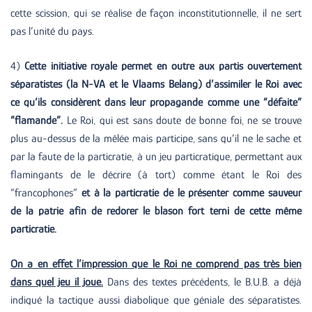
cette scission, qui se réalise de façon inconstitutionnelle, il ne sert
pas l’unité du pays.
4)
Cette initiative royale permet en outre aux partis ouvertement
séparatistes (la N-VA et le Vlaams Belang) d’assimiler le Roi avec
ce qu’ils considèrent dans leur propagande comme une “défaite”
“flamande”.
Le Roi, qui est sans doute de bonne foi, ne se trouve
plus au-dessus de la mêlée mais participe, sans qu’il ne le sache et
par la faute de la particratie, à un jeu particratique, permettant aux
flamingants de le décrire (à tort) comme étant le Roi des
“francophones”
et à la particratie de le présenter comme sauveur
de la patrie afin de redorer le blason fort terni de cette même
particratie.
On a en effet l’impression que le Roi ne comprend pas très bien
dans quel jeu il joue.
Dans des textes précédents, le B.U.B. a déjà
indiqué la tactique aussi diabolique que géniale des séparatistes.