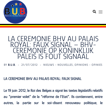
Skip
to
Search
Togg
content
men
LA CEREMONIE BHV AU PALAIS
ROYAL: FAUX SIGNAL – BHV-
CEREMONIE OP KONINKLIJK
PALEIS IS FOUT SIGNAAL
BY
B.U.B.
21/07/2012
NIEUWS - NOUVELLES
,
OPINIONS - OPINIES
LA CEREMONIE BHV AU PALAIS ROYAL: FAUX SIGNAL
Le 19 juin 2012, le Roi des Belges a signé les textes législatifs relatifs
au “premier volet” de la “réforme de l’Etat”. Ils contiennent, entre
autres, la partie sur le soi-disant renouveau politique, le