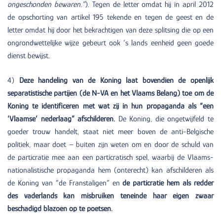
ongeschonden bewaren.”
). Tegen de letter omdat hij in april 2012
de opschorting van artikel 195 tekende en tegen de geest en de
letter omdat hij door het bekrachtigen van deze splitsing die op een
ongrondwettelijke wijze gebeurt ook ’s lands eenheid geen goede
dienst bewijst.
4)
Deze handeling van de Koning laat bovendien de openlijk
separatistische partijen (de N-VA en het Vlaams Belang) toe om de
Koning te identificeren met wat zij in hun propaganda als “een
‘Vlaamse’ nederlaag” afschilderen.
De Koning, die ongetwijfeld te
goeder trouw handelt, staat niet meer boven de anti-Belgische
politiek, maar doet – buiten zijn weten om en door de schuld van
de particratie mee aan een particratisch spel, waarbij de Vlaams-
nationalistische propaganda hem (onterecht) kan afschilderen als
de Koning van “de Franstaligen” en
de particratie hem als redder
des vaderlands kan misbruiken teneinde haar eigen zwaar
beschadigd blazoen op te poetsen.