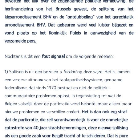
bevatten het luik over de zogenaamde politieke vernieuwing, de
herfinanciering van het Brussels gewest, de splitsing van het
kiesarrondissement BHV en de “ontdubbeling” van het gerechtelijk
arrondissement BHV. Dat gebeuren werd veel luister bijgezet en
vond plaats op het Koninklijk Paleis in aanwezigheid van de
verzamelde pers.
Nochtans is dit een
fout signaal
om de volgende redenen:
1) Splitsen is uit den boze en
a fortiori
op deze wijze. Het is immers
een verdere uitbouw van het taalapartheidssysteem, genaamd
federalisme, dat sinds 1970 bestaat en niet de politiek-
communautaire problemen oplost, in tegenstelling tot wat de
Belgen valselijk door de particratie werd beloofd, maar alleen maar
nieuwe problemen en verschillen creëert.
Het is dan ook erg straf
dat de particratie, die zelf verantwoordelijk is voor de onmetelijke
catastrofe van 40 jaar staatshervormingen, deze nieuwe splitsing
als een goede zaak voor België tracht af te schilderen. Dat is pure