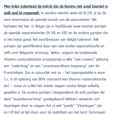
Men krijgt inderdaad de indruk dat de Koning niet goed begrijpt in
welk spel hij meespeelt.
In eerdere teksten wees de B.U.B. al op de
even doortrapte als geniale tactiek van de separatisten. We
herhalen het hier. In België zijn in hoofdzaak twee soorten partijen:
de openlijk separatistische (N-VA en VB) en de andere partijen die,
in het beste geval, het voortbestaan van België tolereren. Alle
partijen zijn geïnfiltreerd door een zeer sterke regionalistische en
zelfs anti-Belgische stroming. Welnu, volgens de traditionele
Vlaams-nationalistische propaganda is elke “niet-zuivere” splitsing
een “nederlaag” en een “onaanvaardbare toegeving” aan de
Franstaligen. Dat is natuurlijk niet zo – het tegengestelde is waar
(i.c. is de splitsing van BHV uiteraard een Vlaams-nationalistische
eis) – maar ze zullen het steeds zeggen totdat België volledig
gesplitst is. De andere partijen (desgevallend de acht partijen die
deze “staatshervorming” goedgekeurd hebben) verweren zich
daartegen door te zeggen dat zij wél “goede” “Vlamingen” zijn
en/of dat ze het doen voor de stabiliteit van het land. Sommigen