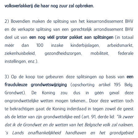
volksverlakkerij die haar nog zuur zal opbreken.
2) Bovendien maken de splitsing van het kiesarrondissement BHV
en de verkapte splitsing van een gerechtelijk arrondissement BHV
deel uit van
een nog véél groter pakket aan splitsingen
(in totaal
méér dan 100 inzake kinderbijslagen, arbeidsmarkt,
ziekenhuisbeleid, gezondheidszorgen, mobiliteit, federale
instellingen, enz.).
3) Op de koop toe gebeuren deze splitsingen op basis van
een
frauduleuze grondwetswijziging
(opschorting artikel 195 Belg.
Grondwet). De Koning zou dus in géén geval deze
ongrondwettelijke wetten mogen tekenen… Door deze wetten toch
te bekrachtigen gaat de Koning inderdaad in tegen zowel de geest
als de letter van zijn grondwettelijke eed (art. 91, derde lid:
“Ik zweer
dat ik de Grondwet en de wetten van het Belgische volk zal naleven,
‘s Lands onafhankelijkheid handhaven en het grondgebied