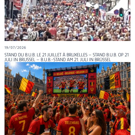
19/07/2026
STAND DU B.U.B. LE 21 JUILLET À BRUXELLES – STAND B.U.B. OP 21
JULI IN BRUSSEL – B.U.B.-STAND AM 21. JULI IN BRÜSSEL