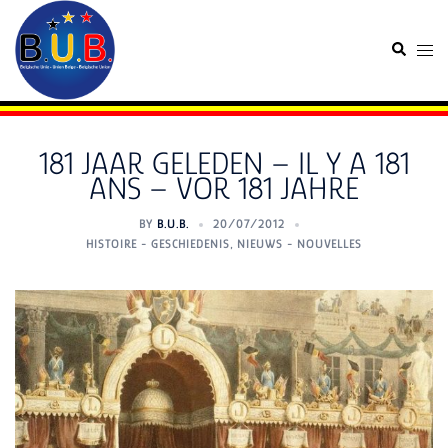
Skip
to
Search
Togg
content
men
181 JAAR GELEDEN – IL Y A 181
ANS – VOR 181 JAHRE
BY
B.U.B.
20/07/2012
HISTOIRE - GESCHIEDENIS
,
NIEUWS - NOUVELLES