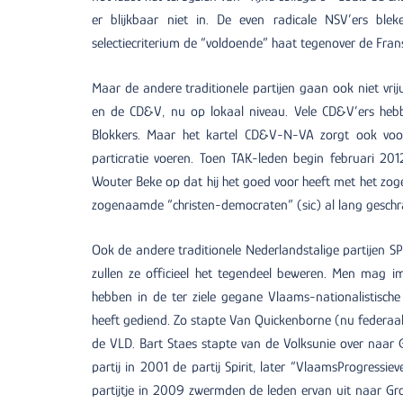
er blijkbaar niet in. De even radicale NSV’ers blek
selectiecriterium de “voldoende” haat tegenover de Frans
Maar de andere traditionele partijen gaan ook niet vri
en de CD&V, nu op lokaal niveau. Vele CD&V’ers heb
Blokkers. Maar het kartel CD&V-N-VA zorgt ook voor
particratie voeren. Toen TAK-leden begin februari 2
Wouter Beke op dat hij het goed voor heeft met het zo
zogenaamde “christen-democraten” (sic) al lang geschr
Ook de andere traditionele Nederlandstalige partijen 
zullen ze officieel het tegendeel beweren. Men mag i
hebben in de ter ziele gegane Vlaams-nationalistische
heeft gediend. Zo stapte Van Quickenborne (nu federaal
de VLD. Bart Staes stapte van de Volksunie over naar 
partij in 2001 de partij Spirit, later “VlaamsProgressi
partijtje in 2009 zwermden de leden ervan uit naar Gro