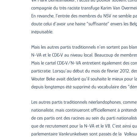
compagnie du très raciste transfuge Karim Van Overmeir
En revanche, l’entrée des membres du NSV ne semble pas 
doute celui d’avoir une haine “suffisante” envers les B
inépuisable.
Mais les autres partis traditionnels n’en sortent pas blan
N-VA et le CD&V au niveau local. Beaucoup de membres d
Mais le cartel CD&V/N-VA entretient également des cont
particratie. Lorsqu’au début du mois de février 2012, 
Wouter Beke avait déclaré qu’il souhaite le mieux pour l
depuis longtemps été supprimé du vocabulaire des “dém
Les autres partis traditionnels néerlandophones, comme 
nationaliste, mais continueront officiellement à préten
de ces partis ont des racines au sein du parti nationalist
que de recrutement pour la N-VA et le VB. C’est ainsi q
parlementaire Vankrunkelsven sont passés de la Volksun