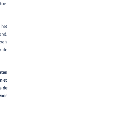
toe:
 het
and.
oals
n de
.
aten
niet
s de
voor