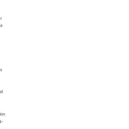
u
la
és
al
ion
N-