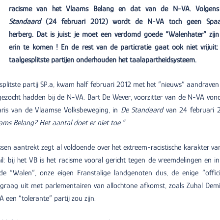
racisme van het Vlaams Belang en dat van de N-VA. Volgen
Standaard
(24 februari 2012) wordt de N-VA toch geen Spa
herberg. Dat is juist: je moet een verdomd goede “Walenhater” zij
erin te komen ! En de rest van de particratie gaat ook niet vrijuit: 
taalgesplitste partijen onderhouden het taalapartheidsysteem.
plitste partij SP.a, kwam half februari 2012 met het “nieuws” aandraven
 gezocht hadden bij de N-VA. Bart De Wever, voorzitter van de N-VA vond
etaris van de Vlaamse Volksbeweging, in
De Standaard
van 24 februari 
aams Belang? Het aantal doet er niet toe.”
en aantrekt zegt al voldoende over het extreem-racistische karakter va
hil: bij het VB is het racisme vooral gericht tegen de vreemdelingen en in
e “Walen”, onze eigen Franstalige landgenoten dus, de enige “offici
raag uit met parlementairen van allochtone afkomst, zoals Zuhal Demi
en “tolerante” partij zou zijn.