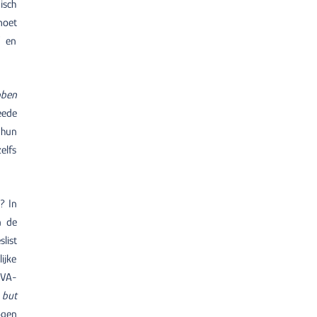
isch
moet
” en
bben
eede
 hun
elfs
? In
n de
list
ijke
-VA-
 but
ogen