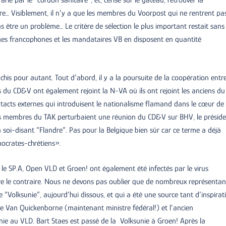
e… Visiblement, il n’y a que les membres du Voorpost qui ne rentrent pas
être un problème… Le critère de sélection le plus important restait sans
elges francophones et les mandataires VB en disposent en quantité
chis pour autant. Tout d’abord, il y a la poursuite de la coopération entre
u CD&V ont également rejoint la N-VA où ils ont rejoint les anciens du
acts externes qui introduisent le nationalisme flamand dans le cœur de 
des membres du TAK perturbaient une réunion du CD&V sur BHV, le présid
a soi-disant “Flandre”. Pas pour la Belgique bien sûr car ce terme a déjà
ocrates-chrétiens».
le SP.A, Open VLD et Groen! ont également été infectés par le virus
dre le contraire. Nous ne devons pas oublier que de nombreux représentan
e “Volksunie”, aujourd’hui dissous, et qui a été une source tant d’inspirat
ue Van Quickenborne (maintenant ministre fédéral!) et l’ancien
ie au VLD. Bart Staes est passé de la Volksunie à Groen! Après la