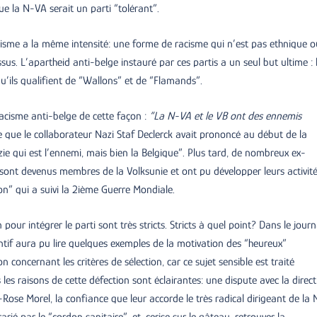
 la N-VA serait un parti “tolérant”.
racisme a la même intensité: une forme de racisme qui n’est pas ethnique o
sus. L’apartheid anti-belge instauré par ces partis a un seul but ultime : 
qu’ils qualifient de “Wallons” et de “Flamands”.
acisme anti-belge de cette façon :
“La N-VA et le VB ont des ennemis
ce que le collaborateur Nazi Staf Declerck avait prononcé au début de la
e qui est l’ennemi, mais bien la Belgique”. Plus tard, de nombreux ex-
 sont devenus membres de la Volksunie et ont pu développer leurs activit
on” qui a suivi la 2ième Guerre Mondiale.
pour intégrer le parti sont très stricts. Stricts à quel point? Dans le journ
ntif aura pu lire quelques exemples de la motivation des “heureux”
 concernant les critères de sélection, car ce sujet sensible est traité
les raisons de cette défection sont éclairantes: une dispute avec la direct
se Morel, la confiance que leur accorde le très radical dirigeant de la 
é par le “cordon sanitaire”, et, cerise sur le gâteau, retrouver la