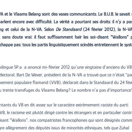
-VA et le Vlaams Belang sont des vases communicants. Le B.U.B. le savait 
nt encore avec difficulté. La vérité a pourtant ses droits: il n’y a pa
ang et celui de la N-VA. Selon
De Standaard
(24 février 2012), la N-V
sans doute vrai: il faut suffisamment haïr les soi-disant “Wallons” 
y échappe pas: tous les partis linguistiquement scindés entretiennent le sys
ilingue SP.a a anoncé mi-février 2012 qu’une vingtaine d’anciens du VB
électoral. Bart De Wever, président de la N-VA a trouvé que ce n’était “pa
uvement populaire flamand (VVB), déclarait dans le Standaard du 24 févr
gt ou trente transfuges du Vlaams Belang? Le nombre n’a pas d’importance”
entants du VB en dit assez sur le caractère extrêmement raciste du parti
, le racisme est plutôt dirigé contre les étrangers et en particulier contr
disant “Wallons”, nos compatriotes francophones qui sont désignés com
re allègrement des députés issus de minorités ethniques, tels que Zuhal