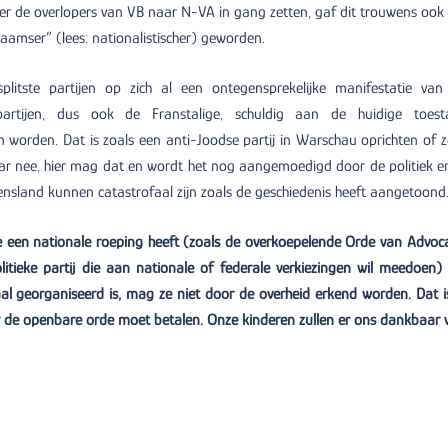
r de overlopers van VB naar N-VA in gang zetten, gaf dit trouwens ook 
Vlaamser” (lees: nationalistischer) geworden.
litste partijen op zich al een ontegensprekelijke manifestatie van
te partijen, dus ook de Franstalige, schuldig aan de huidige toest
 worden. Dat is zoals een anti-Joodse partij in Warschau oprichten of z
ar nee, hier mag dat en wordt het nog aangemoedigd door de politiek e
ensland kunnen catastrofaal zijn zoals de geschiedenis heeft aangetoond
ie een nationale roeping heeft (zoals de overkoepelende Orde van Advoc
itieke partij die aan nationale of federale verkiezingen wil meedoen) 
al georganiseerd is, mag ze niet door de overheid erkend worden. Dat i
or de openbare orde moet betalen. Onze kinderen zullen er ons dankbaar 