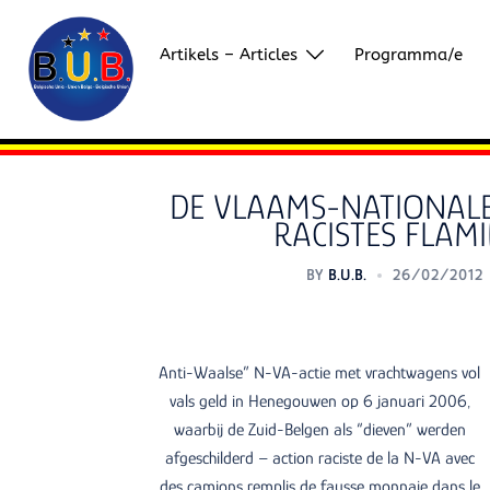
Skip
to
Artikels – Articles
Programma/e
content
DE VLAAMS-NATIONALE 
RACISTES FLAM
BY
B.U.B.
26/02/2012
Anti-Waalse” N-VA-actie met vrachtwagens vol
vals geld in Henegouwen op 6 januari 2006,
waarbij de Zuid-Belgen als “dieven” werden
afgeschilderd – action raciste de la N-VA avec
des camions remplis de fausse monnaie dans le