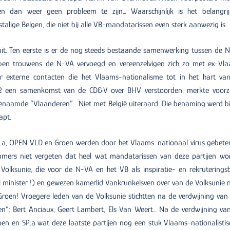
en dan weer geen probleem te zijn… Waarschijnlijk is het belangrij
talige Belgen, die niet bij alle VB-mandatarissen even sterk aanwezig is.
juit. Ten eerste is er de nog steeds bestaande samenwerking tussen de 
ben trouwens de N-VA vervoegd en vereenzelvigen zich zo met ex-Vl
 externe contacten die het Vlaams-nationalisme tot in het hart va
012 een samenkomst van de CD&V over BHV verstoorden, merkte voorzi
genaamde “Vlaanderen”. Niet met België uiteraard. Die benaming werd bi
apt.
SP.a, OPEN VLD en Groen werden door het Vlaams-nationaal virus gebeten
mmers niet vergeten dat heel wat mandatarissen van deze partijen wor
 Volksunie, die voor de N-VA en het VB als inspiratie- en rekruterings
 minister !) en gewezen kamerlid Vankrunkelsven over van de Volksunie 
Groen! Vroegere leden van de Volksunie stichtten na de verdwijning van
even”: Bert Anciaux, Geert Lambert, Els Van Weert… Na de verdwijning van
en en SP.a wat deze laatste partijen nog een stuk Vlaams-nationalistis