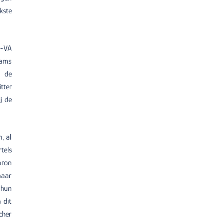
kste
N-VA
aams
n de
tter
j de
, al
tels
bron
naar
 hun
 dit
cher