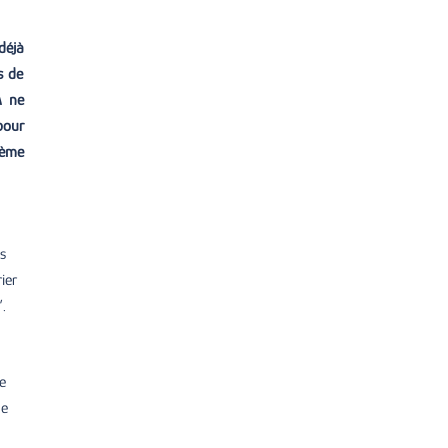
déjà
s de
A ne
pour
tème
s
ier
.
e
me