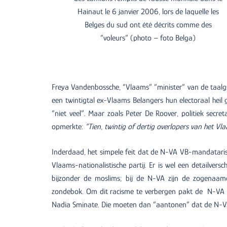
Hainaut le 6 janvier 2006, lors de laquelle les
Belges du sud ont été décrits comme des
“voleurs” (photo – foto Belga)
Freya Vandenbossche, “Vlaams” “minister” van de taalgs
een twintigtal ex-Vlaams Belangers hun electoraal heil
“niet veel”. Maar zoals Peter De Roover, politiek secr
opmerkte:
“Tien, twintig of dertig overlopers van het Vl
Inderdaad, het simpele feit dat de N-VA VB-mandatariss
Vlaams-nationalistische partij. Er is wel een detailversc
bijzonder de moslims; bij de N-VA zijn de zogenaamd
zondebok. Om dit racisme te verbergen pakt de N-VA g
Nadia Sminate. Die moeten dan “aantonen” dat de N-VA e