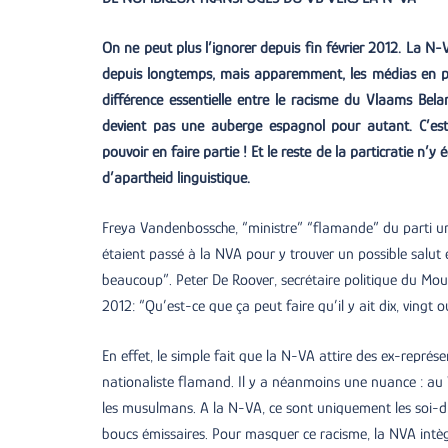
On ne peut plus l’ignorer depuis fin février 2012. La N
depuis longtemps, mais apparemment, les médias en parle
différence essentielle entre le racisme du Vlaams Bel
devient pas une auberge espagnol pour autant. C’est 
pouvoir en faire partie ! Et le reste de la particratie n’
d’apartheid linguistique.
Freya Vandenbossche, “ministre” “flamande” du parti un
étaient passé à la NVA pour y trouver un possible salut 
beaucoup”. Peter De Roover, secrétaire politique du Mo
2012: “Qu’est-ce que ça peut faire qu’il y ait dix, vin
En effet, le simple fait que la N-VA attire des ex-représ
nationaliste flamand. Il y a néanmoins une nuance : au VB
les musulmans. A la N-VA, ce sont uniquement les soi-
boucs émissaires. Pour masquer ce racisme, la NVA intèg