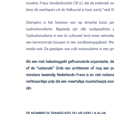
maakte. Freya Vandenbosche (SP.a), die de polemiek ove
door de overlopers uit de Volksunie is haar partij “veel 
Overigens is het bestaan van op etnische basis gesp
taalnationalisme. Bijgevolg zijn alle taalgesplits
Taalnationalisme in een bi-cultureel land moet verboden
een kerncentrale bouwen in een aardbevingsgebied. Ma
media ook. De gevolgen van zulk nationalisme in een gr
Als een met belastinggeld gefinancierde organisatie, d
of de “nationale” Orde van architecten of nog een pol
minstens tweetalig Nederlands-Frans is en niet nationa
rechtvaardige prijs die een meertalige maatschappij vo
zijn.
DE NOMBREUX TRANSFUGES DU VB VERS LA N-VA