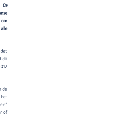
s
De
anse
n om
alle
 dat
 dit
2012
n de
 het
ële”
r of