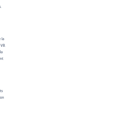
.
 la
 VB.
la
ent
ts
ion