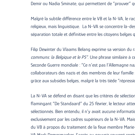
Demir ou Nadia Sminate, qui permettent de “prouver” que
Malgré la subtile différence entre le VB et la N-VA, le 
religieux, mais linguistique. La N-VA se concentre là-des
séparation totale et définitive entre les citoyens belges 
Filip Dewinter du Vlaams Belang exprime sa version du r
communs: la Belgique et le PS”
. Une phrase similaire à 
Seconde Guerre mondiale : “Ce n’est pas l’Allemagne nazi
collaborateurs des nazis et des membres de leur famille
grâce aux subsides belges, malgré la très tiède “répressi
La N-VA se défend en disant que les critères de sélection 
flamingant “De Standaard” du 25 février, le lecteur atte
sélectionnés. Bien entendu, il n’y avait aucune information
exclusivement par les cadres supérieurs de la N-VA. Mais 
du VB à propos du traitement de la feue membre Marie-Ro
VA Mark Demesmaeker, l’accès au pouvoir souvent contrari