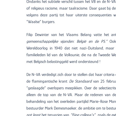
Ondanks het subtiele verschil tussen het VB en de N-VA 
of religieus racisme, maar taalracisme. Daar gaat bij 
volgens deze partij tot haar uiterste consequentie
“Waalse” burgers.
Filip Dewinter van het Vlaams Belang vatte het an
gemeenschappelijke vijanden: België en de PS.”
Ook
Wereldoorlog in 1940 dat niet nazi-Duitsland, maar 
familieleden lid van de Volksunie, die na de Tweede Wer
met Belgisch belastinggeld werd ondersteund !
De N-VA verdedigt zich door te stellen dat haar criteria o
de flamingantische krant
De Standaard
van 25 februa
“geslaagde” overlopers meepikken. Over de selectiecrite
alleen de top van de N-VA. Maar de redenen van de o
behandeling van het overleden partijlid Marie-Rose Mor
bestuurder Mark Demesmaeker, de ambitie om te besturen
not least
het terugzien van
“fijne collega’s”
zoals de ext