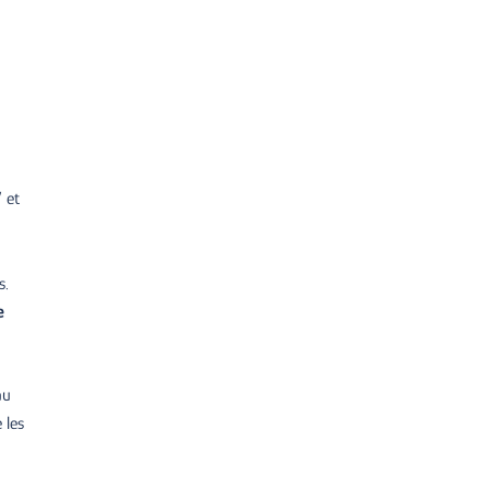
 et
s.
e
au
 les