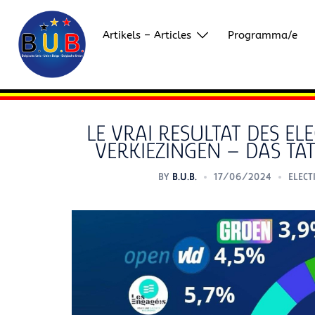
Skip
to
Artikels – Articles
Programma/e
content
LE VRAI RESULTAT DES EL
VERKIEZINGEN – DAS TA
BY
B.U.B.
17/06/2024
ELECT