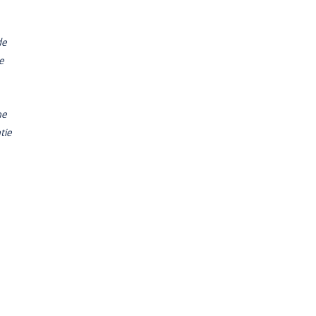
de
e
ne
tie