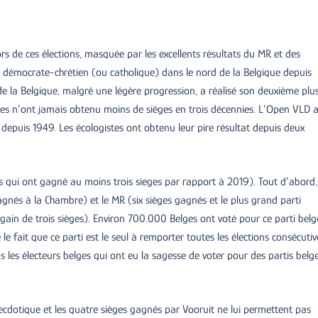
ors de ces élections, masquée par les excellents résultats du MR et des
ti démocrate-chrétien (ou catholique) dans le nord de la Belgique depuis
d de la Belgique, malgré une légère progression, a réalisé son deuxième plu
nes n’ont jamais obtenu moins de sièges en trois décennies. L’Open VLD 
d depuis 1949. Les écologistes ont obtenu leur pire résultat depuis deux
tis qui ont gagné au moins trois sieges par rapport à 2019). Tout d’abord,
nés à la Chambre) et le MR (six sièges gagnés et le plus grand parti
ain de trois sièges). Environ 700.000 Belges ont voté pour ce parti belg
 le fait que ce parti est le seul à remporter toutes les élections consécutiv
us les électeurs belges qui ont eu la sagesse de voter pour des partis belg
cdotique et les quatre sièges gagnés par Vooruit ne lui permettent pas