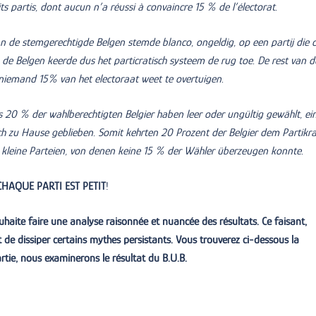
tits partis, dont aucun n’a réussi à convaincre 15 % de l’électorat.
n de stemgerechtigde Belgen stemde blanco, ongeldig, op een partij die 
de Belgen keerde dus het particratisch systeem de rug toe. De rest van d
 niemand 15% van het electoraat weet te overtuigen.
s 20 % der wahlberechtigten Belgier haben leer oder ungültig gewählt, ei
h zu Hause geblieben. Somit kehrten 20 Prozent der Belgier dem Partikra
12 kleine Parteien, von denen keine 15 % der Wähler überzeugen konnte.
HAQUE PARTI EST PETIT
!
uhaite faire une analyse raisonnée et nuancée des résultats. Ce faisant,
 de dissiper certains mythes persistants. Vous trouverez ci-dessous la
tie, nous examinerons le résultat du B.U.B.