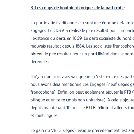
3. Les coups de boutoir historiques de la particratie
La particratie traditionnelle a subi une énorme défaite l
Engagés. Le CD&V a réalisé le pire résultat pour un par
l’existence du parti, en 1869. Le parti socialiste du nor
mauvais résultat depuis 1884. Les socialistes francopho
obtenu le pire résultat pour un parti libéral dans le nor
décennies.
Il n’y a que trois vrais vainqueurs (c’est-à-dire des par
nous avons déjà mentionné Les Engagés (neuf sièges gag
francophone). Enfin, on peut également ajouter le PTB (g
bilingue et unitaire (mais non unitariste). A cela s’ajoute
depuis maintenant 10 ans. Le B.U.B. félicite d’ailleurs to
et multilingues.
Le gain du VB (2 sièges), évoqué précédemment, est ane