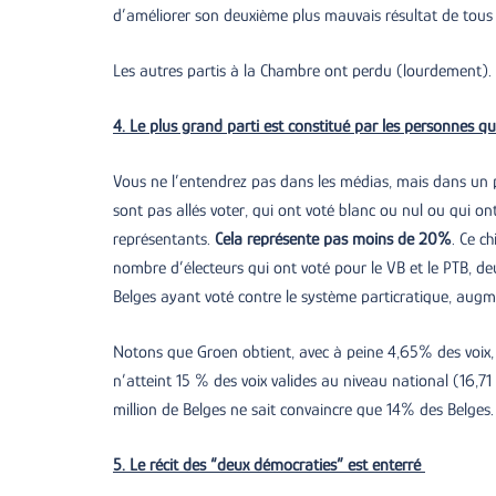
d’améliorer son deuxième plus mauvais résultat de tous 
Les autres partis à la Chambre ont perdu (lourdement).
4. Le plus grand parti est constitué par les personnes qu
Vous ne l’entendrez pas dans les médias, mais dans un pa
sont pas allés voter, qui ont voté blanc ou nul ou qui o
représentants.
Cela représente pas moins de 20%
. Ce c
nombre d’électeurs qui ont voté pour le VB et le PTB, de
Belges ayant voté contre le système particratique, a
Notons que Groen obtient, avec à peine 4,65% des voix,
n’atteint 15 % des voix valides au niveau national (16,71
million de Belges ne sait convaincre que 14% des Belges. 
5. Le récit des “deux démocraties” est enterré