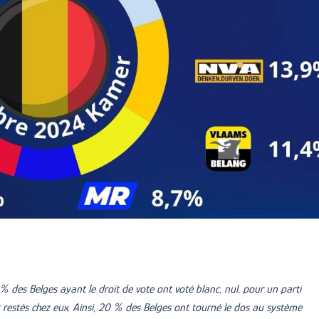
% des Belges ayant le droit de vote ont voté blanc, nul, pour un parti
t restés chez eux. Ainsi, 20 % des Belges ont tourné le dos au système