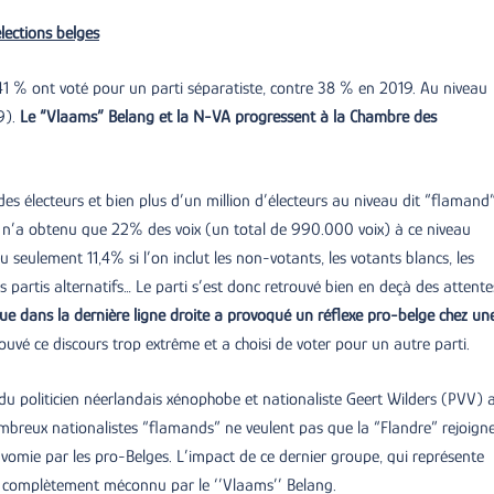
lections belges
 41 % ont voté pour un parti séparatiste, contre 38 % en 2019. Au niveau
9).
Le “Vlaams” Belang et la N-VA progressent à la Chambre des
des électeurs et bien plus d’un million d’électeurs au niveau dit “flamand”
, n’a obtenu que 22% des voix (un total de 990.000 voix) à ce niveau
seulement 11,4% si l’on inclut les non-votants, les votants blancs, les
s partis alternatifs… Le parti s’est donc retrouvé bien en deçà des attente
ique dans la dernière ligne droite a provoqué un réflexe pro-belge chez un
ouvé ce discours trop extrême et a choisi de voter pour un autre parti.
e du politicien néerlandais xénophobe et nationaliste Geert Wilders (PVV) 
ombreux nationalistes “flamands” ne veulent pas que la “Flandre” rejoigne
 vomie par les pro-Belges. L’impact de ce dernier groupe, qui représente
té complètement méconnu par le ‘’Vlaams’’ Belang.