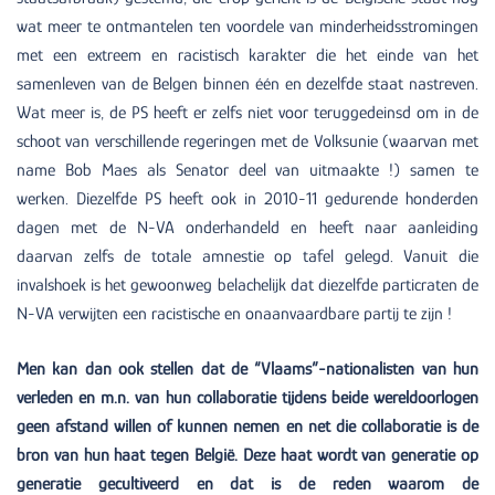
wat meer te ontmantelen ten voordele van minderheidsstromingen
met een extreem en racistisch karakter die het einde van het
samenleven van de Belgen binnen één en dezelfde staat nastreven.
Wat meer is, de PS heeft er zelfs niet voor teruggedeinsd om in de
schoot van verschillende regeringen met de Volksunie (waarvan met
name Bob Maes als Senator deel van uitmaakte !) samen te
werken. Diezelfde PS heeft ook in 2010-11 gedurende honderden
dagen met de N-VA onderhandeld en heeft naar aanleiding
daarvan zelfs de totale amnestie op tafel gelegd. Vanuit die
invalshoek is het gewoonweg belachelijk dat diezelfde particraten de
N-VA verwijten een racistische en onaanvaardbare partij te zijn !
Men kan dan ook stellen dat de “Vlaams”-nationalisten van hun
verleden en m.n. van hun collaboratie tijdens beide wereldoorlogen
geen afstand willen of kunnen nemen en net die collaboratie is de
bron van hun haat tegen België. Deze haat wordt van generatie op
generatie gecultiveerd en dat is de reden waarom de