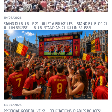
19/07/2026
STAND DU B.U.B. LE 21 JUILLET À BRUXELLES – STAND B.U.B. OP 21
JULI IN BRUSSEL – B.U.B.-STAND AM 21. JULI IN BRÜSSEL
13/07/2026
PROFICIAT, RODE DUIVELS! – FELICITATIONS, DIABLES ROUGES! –