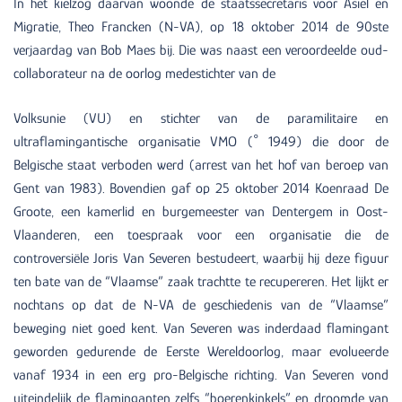
In het kielzog daarvan woonde de staatssecretaris voor Asiel en
Migratie, Theo Francken (N-VA), op 18 oktober 2014 de 90ste
verjaardag van Bob Maes bij. Die was naast een veroordeelde oud-
collaborateur na de oorlog medestichter van de
Volksunie (VU) en stichter van de paramilitaire en
ultraflamingantische organisatie VMO (° 1949) die door de
Belgische staat verboden werd (arrest van het hof van beroep van
Gent van 1983). Bovendien gaf op 25 oktober 2014 Koenraad De
Groote, een kamerlid en burgemeester van Dentergem in Oost-
Vlaanderen, een toespraak voor een organisatie die de
controversiële Joris Van Severen bestudeert, waarbij hij deze figuur
ten bate van de “Vlaamse” zaak trachtte te recupereren. Het lijkt er
nochtans op dat de N-VA de geschiedenis van de “Vlaamse”
beweging niet goed kent. Van Severen was inderdaad flamingant
geworden gedurende de Eerste Wereldoorlog, maar evolueerde
vanaf 1934 in een erg pro-Belgische richting. Van Severen vond
uiteindelijk de flaminganten zelfs “boerenkinkels” en droomde van