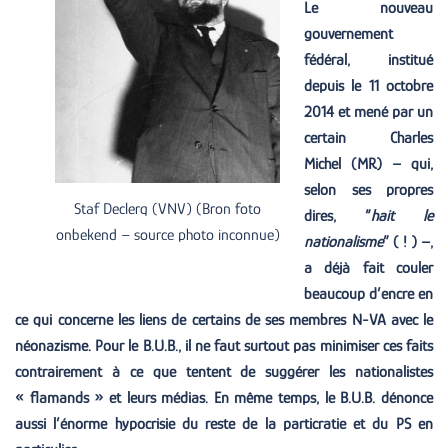
Le nouveau
gouvernement
fédéral, institué
depuis le 11 octobre
2014 et mené par un
certain Charles
Michel (MR) – qui,
selon ses propres
Staf Declerq (VNV) (Bron foto
dires, “
hait le
onbekend – source photo inconnue)
nationalisme
” ( ! ) –,
a déjà fait couler
beaucoup d’encre en
ce qui concerne les liens de certains de ses membres N-VA avec le
néonazisme. Pour le B.U.B., il ne faut surtout pas minimiser ces faits
contrairement à ce que tentent de suggérer les nationalistes
« flamands » et leurs médias. En même temps, le B.U.B. dénonce
aussi l’énorme hypocrisie du reste de la particratie et du PS en