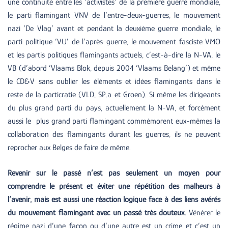
une continuité entre les ‘activistes’ de la première guerre mondiale,
le parti flamingant VNV de l’entre-deux-guerres, le mouvement
nazi ‘De Vlag’ avant et pendant la deuxième guerre mondiale, le
parti politique ‘VU’ de l’après-guerre, le mouvement fasciste VMO
et les partis politiques flamingants actuels, c’est-à-dire la N-VA, le
VB (d’abord ‘Vlaams Blok, depuis 2004 ‘Vlaams Belang’) et même
le CD&V sans oublier les éléments et idées flamingants dans le
reste de la particratie (VLD, SP.a et Groen). Si même les dirigeants
du plus grand parti du pays, actuellement la N-VA, et forcément
aussi le plus grand parti flamingant commémorent eux-mêmes la
collaboration des flamingants durant les guerres, ils ne peuvent
reprocher aux Belges de faire de même.
Revenir sur le passé n’est pas seulement un moyen pour
comprendre le présent et éviter une répétition des malheurs à
l’avenir, mais est aussi une réaction logique face à des liens avérés
du mouvement flamingant avec un passé très douteux.
Vénérer le
régime nazi d’une façon ou d’une autre est un crime et c’est un