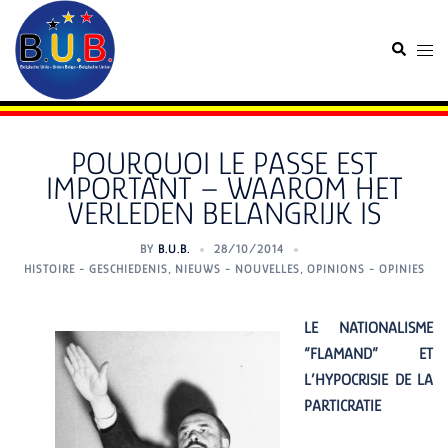
Skip
to
Search
Togg
content
men
POURQUOI LE PASSE EST
IMPORTANT – WAAROM HET
VERLEDEN BELANGRIJK IS
BY
B.U.B.
28/10/2014
HISTOIRE - GESCHIEDENIS
,
NIEUWS - NOUVELLES
,
OPINIONS - OPINIES
L
E
NATIONALISM
E
“FLAMAND” ET
L’HYPOCRISIE DE LA
PARTICRATIE