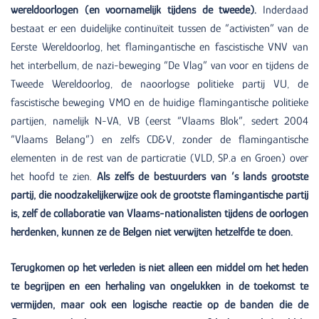
wereldoorlogen (en voornamelijk tijdens de tweede).
Inderdaad
bestaat er een duidelijke continuïteit tussen de “activisten” van de
Eerste Wereldoorlog, het flamingantische en fascistische VNV van
het interbellum, de nazi-beweging “De Vlag” van voor en tijdens de
Tweede Wereldoorlog, de naoorlogse politieke partij VU, de
fascistische beweging VMO en de huidige flamingantische politieke
partijen, namelijk N-VA, VB (eerst “Vlaams Blok”, sedert 2004
“Vlaams Belang”) en zelfs CD&V, zonder de flamingantische
elementen in de rest van de particratie (VLD, SP.a en Groen) over
het hoofd te zien.
Als zelfs de bestuurders van ‘s lands grootste
partij, die noodzakelijkerwijze ook de grootste flamingantische partij
is, zelf de collaboratie van Vlaams-nationalisten tijdens de oorlogen
herdenken, kunnen ze de Belgen niet verwijten hetzelfde te doen.
Terugkomen op het verleden is niet alleen een middel om het heden
te begrijpen en een herhaling van ongelukken in de toekomst te
vermijden, maar ook een logische reactie op de banden die de