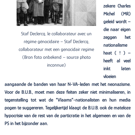
zekere Charles
Michel (MR)
geleid wordt –
die naar eigen
Staf Declercq, le collaborateur avec un
zeggen het
régime génocidaire – Staf Declercq,
nationalisme
collaborateur met een genocidair regime
haat ( ! ) –
(Bron foto onbekend – source photo
heeft al veel
inconnue)
inkt laten
vloeien
aangaande de banden van haar N-VA-leden met het neonazisme.
Voor de B.U.B., moet men deze feiten zeker niet minimaliseren, in
tegenstelling tot wat de “Vlaams”-nationalisten en hun media
pogen te suggereren. Tegelijkertijd klaagt de B.U.B. ook de mateloze
hypocrisie van de rest van de particratie in het algemeen en van de
PS in het bijzonder aan.