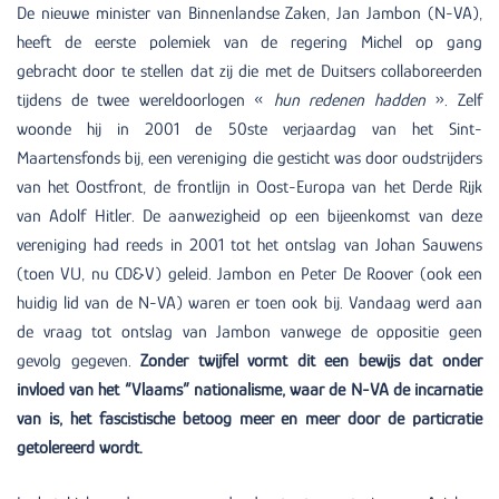
De nieuwe minister van Binnenlandse Zaken, Jan Jambon (N-VA),
heeft de eerste polemiek van de regering Michel op gang
gebracht door te stellen dat zij die met de Duitsers collaboreerden
tijdens de twee wereldoorlogen «
hun redenen hadden
». Zelf
woonde hij in 2001 de 50ste verjaardag van het Sint-
Maartensfonds bij, een vereniging die gesticht was door oudstrijders
van het Oostfront, de frontlijn in Oost-Europa van het Derde Rijk
van Adolf Hitler. De aanwezigheid op een bijeenkomst van deze
vereniging had reeds in 2001 tot het ontslag van Johan Sauwens
(toen VU, nu CD&V) geleid. Jambon en Peter De Roover (ook een
huidig lid van de N-VA) waren er toen ook bij. Vandaag werd aan
de vraag tot ontslag van Jambon vanwege de oppositie geen
gevolg gegeven.
Zonder twijfel vormt dit een bewijs dat onder
invloed van het “Vlaams” nationalisme, waar de N-VA de incarnatie
van is, het fascistische betoog meer en meer
door de particratie
getolereerd wordt.