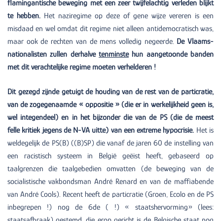
flamingantische beweging met een zeer twijfelachtig verleden blijkt
te hebben.
Het naziregime op deze of gene wijze vereren is een
misdaad en wel omdat dit regime niet alleen antidemocratisch was,
maar ook de rechten van de mens volledig negeerde.
De Vlaams-
nationalisten zullen derhalve
tenminste
hun aangetoonde banden
met dit verachtelijke regime moeten verhelderen !
Dit gezegd zijnde getuigt de houding van de rest van de particratie,
van de zogegenaamde « oppositie » (die er in werkelijkheid geen is,
wel integendeel) en in het bijzonder die van de PS (die de meest
felle kritiek jegens de N-VA uitte) van een extreme hypocrisie.
Het is
weldegelijk de PS(B) ((B)SP) die vanaf de jaren 60 de instelling van
een racistisch systeem in België geëist heeft, gebaseerd op
taalgrenzen die taalgebedien omvatten (de beweging van de
socialistische vakbondsman André Renard en van de maffiabende
van André Cools). Recent heeft de particratie (Groen, Ecolo en de PS
inbegrepen !) nog de 6de ( !) « staatshervorming» (lees:
staatsafbraak) gestemd, die erop gericht is de Belgische staat nog