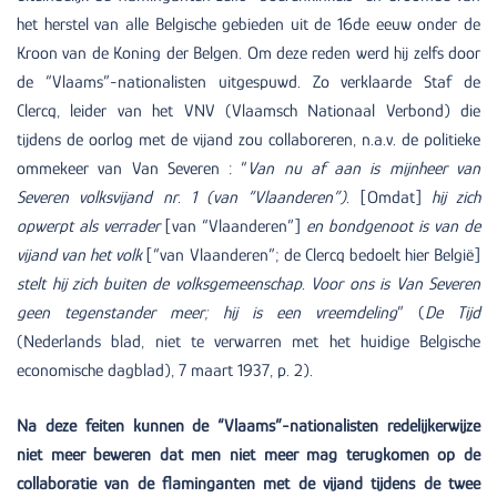
het herstel van alle Belgische gebieden uit de 16de eeuw onder de
Kroon van de Koning der Belgen. Om deze reden werd hij zelfs door
de “Vlaams”-nationalisten uitgespuwd. Zo verklaarde Staf de
Clercq, leider van het VNV (Vlaamsch Nationaal Verbond) die
tijdens de oorlog met de vijand zou collaboreren, n.a.v. de politieke
ommekeer van Van Severen : “
Van nu af aan is mijnheer van
Severen volksvijand nr. 1 (van “Vlaanderen”).
[Omdat]
hij zich
opwerpt als verrader
[van “Vlaanderen”]
en bondgenoot is van de
vijand van het volk
[“van Vlaanderen”; de Clercq bedoelt hier België]
stelt hij zich buiten de volksgemeenschap. Voor ons is Van Severen
geen tegenstander meer; hij is een vreemdeling
” (
De Tijd
(Nederlands blad, niet te verwarren met het huidige Belgische
economische dagblad), 7 maart 1937, p. 2).
Na deze feiten kunnen de “Vlaams”-nationalisten
redelijkerwijze
niet meer beweren dat men niet meer mag terugkomen op de
collaboratie van de flaminganten met de vijand tijdens de twee