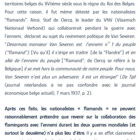
territoires belges du XVIième siècle sous le règne du Roi des Belges.
Pour cette raison, il fut même détesté par les nationalistes
“flamands”. Ainsi, Staf de Clercq, le leader du VNV (Vlaamsch
Nationaal Verbond) qui collaborerait pendant la guerre avec
l’ennemi, déclarait au sujet du revirement politique de Van Severen:
“
Désormais monsieur Van Severen est l’ennemi n° 1 du peuple
(“flamand”).
[Vu qu’il]
il s’érige en traître
[de la “Flandre”]
et en
allié de l’ennemi du peuple
[“flamand”; de Clercq se réfère à la
Belgique]
il se met hors la communauté de notre peuple. Pour nous,
Van Severen n’est plus un adversaire; il est un étranger
” (
De Tijd
(journal néerlandais à ne pas confondre avec le journal
économique belge actuel), 7 mars 1937, p. 2).
Après ces faits, les nationalistes « flamands » ne peuvent
raisonnablement prétendre que revenir sur la collaboration des
flamingants avec l’ennemi durant les deux guerres mondiales (et
surtout la deuxième) n’a plus lieu d’être.
Il y a en effet clairement