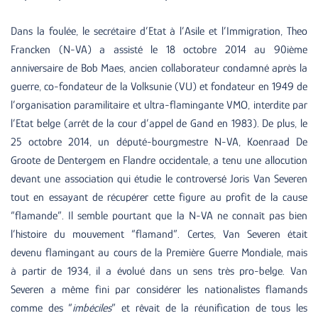
Dans la foulée, le secrétaire d’Etat à l’Asile et l’Immigration, Theo
Francken (N-VA) a assisté le 18 octobre 2014 au 90ième
anniversaire de Bob Maes, ancien collaborateur condamné après la
guerre, co-fondateur de la Volksunie (VU) et fondateur en 1949 de
l’organisation paramilitaire et ultra-flamingante VMO, interdite par
l’Etat belge (arrêt de la cour d’appel de Gand en 1983). De plus, le
25 octobre 2014, un député-bourgmestre N-VA, Koenraad De
Groote de Dentergem en Flandre occidentale, a tenu une allocution
devant une association qui étudie le controversé Joris Van Severen
tout en essayant de récupérer cette figure au profit de la cause
“flamande”. Il semble pourtant que la N-VA ne connaît pas bien
l’histoire du mouvement “flamand”. Certes, Van Severen était
devenu flamingant au cours de la Première Guerre Mondiale, mais
à partir de 1934, il a évolué dans un sens très pro-belge. Van
Severen a même fini par considérer les nationalistes flamands
comme des “
imbéciles
” et rêvait de la réunification de tous les