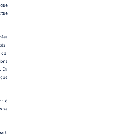
 que
itue
rées
ats-
 qui
ions
. En
ngue
nt à
s se
arti