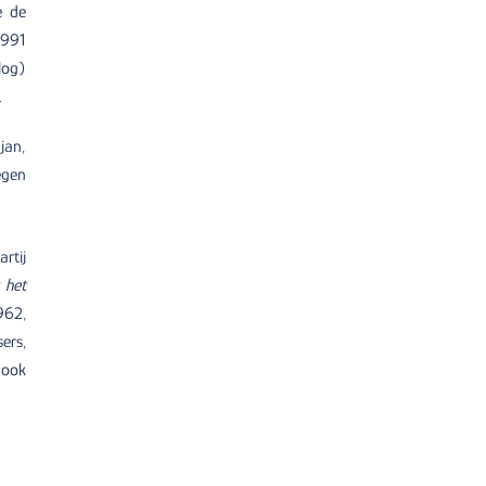
e de
1991
log)
.
jan,
egen
artij
 het
962,
ers,
 ook