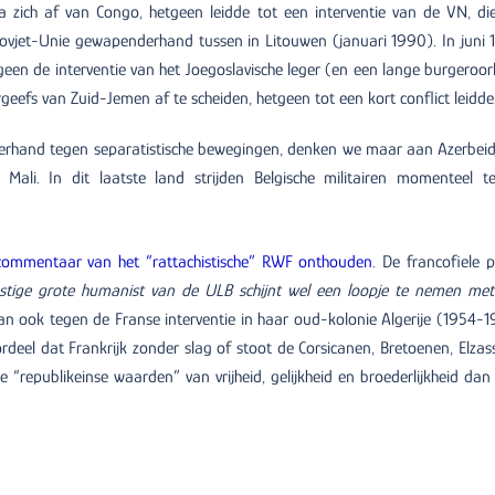
zich af van Congo, hetgeen leidde tot een interventie van de VN, di
 Sovjet-Unie gewapenderhand tussen in Litouwen (januari 1990). In juni 
tgeen de interventie van het Joegoslavische leger (en een lange burgeroor
eefs van Zuid-Jemen af te scheiden, hetgeen tot een kort conflict leidde
erhand tegen separatistische bewegingen, denken we maar aan Azerbeid
 of Mali. In dit laatste land strijden Belgische militairen momenteel t
commentaar van het “rattachistische” RWF onthouden
. De francofiele p
tige grote humanist van de ULB schijnt wel een loopje te nemen met
an ook tegen de Franse interventie in haar oud-kolonie Algerije (1954-1
deel dat Frankrijk zonder slag of stoot de Corsicanen, Bretoenen, Elzass
“republikeinse waarden” van vrijheid, gelijkheid en broederlijkheid dan