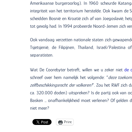
Amerikaanse burgeroorlog). In 1960 scheurde Katanga 
integriteit van het territorium herstelde. Ook kwam de
scheidden Bosnië en Kroatië zich af van Joegoslavië, he
tot gevolg had. In 1994 probeerde Noord-Jemen zich verg
Ook vandaag verzetten nationale staten zich gewapend
Tsjetsjenië, de Filipijnen, Thailand, Israël/Palestina
separatisten.
Wat De Coorebyter betreft, willen we u zeker niet
de 
schreef over hem namelijk het volgende: “
deze toekoms
zelfbeschikkingsrecht der volkeren!
”. Zou het RWF zich d
ca. 320.000 doden) uitspreken? Is de partij ook van oor
Basken … onafhankelijkheid moet verlenen? Of gelden de 
niet meer?
Print