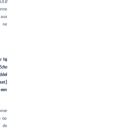
’ULB
enne
 aux
é ne
 hij
Echo
ddel
aat]
 een
anse
n op
t de