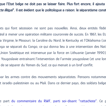
ue l’Etat belge ne doit pas se laisser faire. Plus fort encore, il ajouta
te illégal
”. Il est évident que le politologue a raison: le séparatisme const
ats qui font sécession ne sont pas nouvelles. Ainsi, deux entités fédé
Brésil à mener une opération militaire couronnée de succès. En 1861, les Et
la Virginie, le Missouri, la Caroline du Nord, le Kentucky et l’Oklahoma (ce
anga se séparait du Congo, ce qui donna lieu à une intervention des Nat
l’Union Soviétique est intervenue par la force en Lithuanie (janvier 1990)
la Yougoslavie entraînant l’intervention de l’armée yougoslave (et une lo
n de se séparer du Yemen du Sud, ce qui menait à un bref conflit.
t par les armes contre des mouvements séparatistes. Pensons notamme
lit israélo-palestinien ou au Mali. Dans ce dernier pays, des soldats belge
re part
du commentaire du RWF, parti soi-disant “rattachiste”
. Ce p