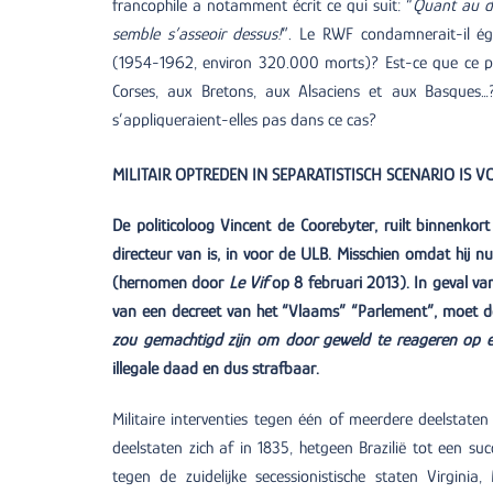
francophile a notamment écrit ce qui suit: “
Quant au dr
semble s’asseoir dessus!
”. Le RWF condamnerait-il ég
(1954-1962, environ 320.000 morts)? Est-ce que ce pa
Corses, aux Bretons, aux Alsaciens et aux Basques…? 
s’appliqueraient-elles pas dans ce cas?
MILITAIR OPTREDEN IN SEPARATISTISCH SCENARIO IS 
De politicoloog Vincent de Coorebyter, ruilt binnenkort
directeur van is, in voor de ULB. Misschien omdat hij n
(hernomen door
Le Vif
op 8 februari 2013). In geval v
van een decreet van het “Vlaams” “Parlement”, moet de B
zou gemachtigd zijn om door geweld te reageren op e
illegale daad en dus strafbaar.
Militaire interventies tegen één of meerdere deelstaten
deelstaten zich af in 1835, hetgeen Brazilië tot een su
tegen de zuidelijke secessionistische staten Virgini