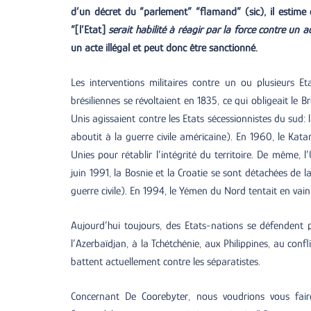
d’un décret du “parlement” “flamand” (sic), il estime q
“[l’Etat]
serait habilité à réagir par la force contre un ac
un acte illégal et peut donc être sanctionné.
Les interventions militaires contre un ou plusieurs Et
brésiliennes se révoltaient en 1835, ce qui obligeait le 
Unis agissaient contre les Etats sécessionnistes du sud: 
aboutit à la guerre civile américaine). En 1960, le Kat
Unies pour rétablir l’intégrité du territoire. De même, 
juin 1991, la Bosnie et la Croatie se sont détachées de 
guerre civile). En 1994, le Yémen du Nord tentait en vai
Aujourd’hui toujours, des Etats-nations se défenden
l’Azerbaïdjan, à la Tchétchénie, aux Philippines, au conf
battent actuellement contre les séparatistes.
Concernant De Coorebyter, nous voudrions vous fai