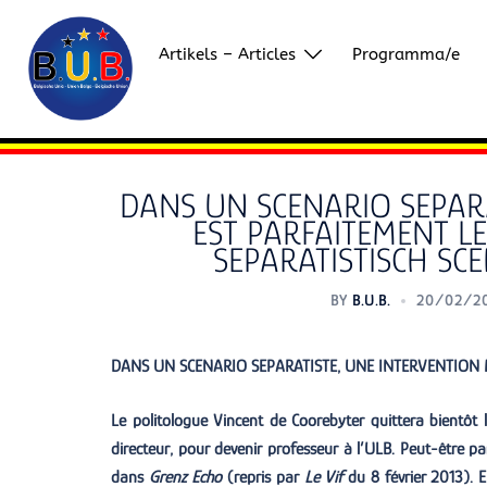
Skip
to
Artikels – Articles
Programma/e
content
DANS UN SCENARIO SEPARA
EST PARFAITEMENT LE
SEPARATISTISCH SC
BY
B.U.B.
20/02/2
DANS UN SCENARIO SEPARATISTE, UNE INTERVENTION M
Le politologue Vincent de Coorebyter quittera bientôt l
directeur, pour devenir professeur à l’ULB. Peut-être pa
dans
Grenz Echo
(repris par
Le Vif
du 8 février 2013). 