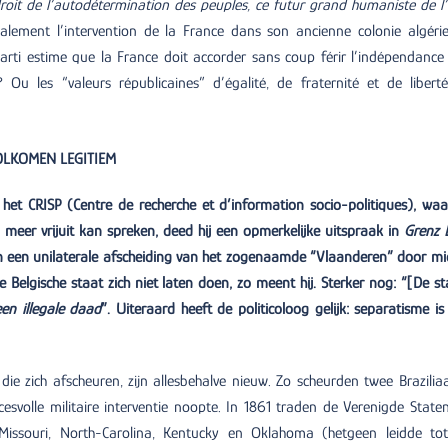
oit de l’autodétermination des peuples, ce futur grand humaniste de l
alement l’intervention de la France dans son ancienne colonie algéri
rti estime que la France doit accorder sans coup férir l’indépendance
Ou les “valeurs républicaines” d’égalité, de fraternité et de libert
VOLKOMEN LEGITIEM
 het CRISP (Centre de recherche et d’information socio-politiques), waar
u meer vrijuit kan spreken, deed hij een opmerkelijke uitspraak in
Grenz 
an een unilaterale afscheiding van het zogenaamde “Vlaanderen” door mi
elgische staat zich niet laten doen, zo meent hij. Sterker nog: “[De st
en illegale daad
”. Uiteraard heeft de politicoloog gelijk: separatisme is
 die zich afscheuren, zijn allesbehalve nieuw. Zo scheurden twee Brazilia
ccesvolle militaire interventie noopte. In 1861 traden de Verenigde State
a, Missouri, North-Carolina, Kentucky en Oklahoma (hetgeen leidde to