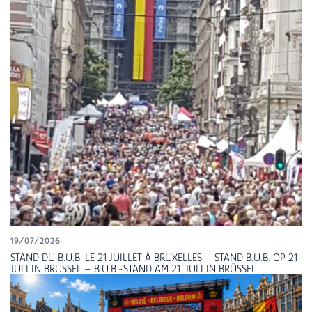
19/07/2026
STAND DU B.U.B. LE 21 JUILLET À BRUXELLES – STAND B.U.B. OP 21
JULI IN BRUSSEL – B.U.B.-STAND AM 21. JULI IN BRÜSSEL