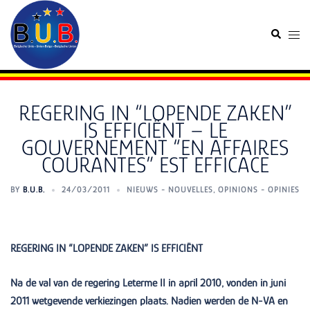
Skip
to
Search
Togg
content
men
REGERING IN “LOPENDE ZAKEN”
IS EFFICIËNT – LE
GOUVERNEMENT “EN AFFAIRES
COURANTES” EST EFFICACE
BY
B.U.B.
24/03/2011
NIEUWS - NOUVELLES
,
OPINIONS - OPINIES
REGERING IN “LOPENDE ZAKEN” IS EFFICIËNT
Na de val van de regering Leterme II in april 2010, vonden in juni
2011 wetgevende verkiezingen plaats. Nadien werden de N-VA en