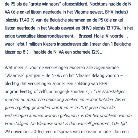
de PS als de “grote winnaars” afgeschilderd. Nochtans haalde de N-
VA (die enkel lijsten neerlegde in het Vlaams gewest, BHV incluis)
slechts 17,40 % van de Belgische stemmen en de PS (die enkel
lijsten neerlegde in het Waals gewest en BHV) slechts 13,70%. In het
enige tweetalige kiesarrondissement – Brussel-Halle-Vilvoorde -,
waar liefst 1 miljoen kiezers ingeschreven zijn (meer dan 1 Belgische
kiezer op 8 ) – haalde de N-VA een schamele 12%…
Wat meer is, vóór de verkiezingen zwoeren alle zogenaamde
“Vlaamse” partijen – de N-VA en het Vlaams Belang voorop –
plechtig dat verkiezingen zonder een splitsing van BHV
ongrondwettig of zelfs onmogelijk zouden zijn. “
De Franstaligen
moeten nu maar een oplossing zoeken en ervoor betalen. Als er
geen regeling gevonden wordt en er in 2011 geen federale
verkiezingen kunnen worden gehouden, is dat het probleem van de
Franstaligen. De Vlaamse staat is dan vanzelf geboren
”. (
De Tijd
,
29 november 2006), een uitspraak van niemand minder dan een