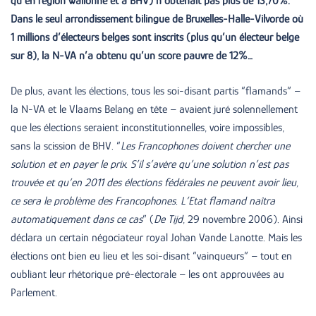
qu’en région wallonne et à BHV) n’obtenait pas plus de 13,70%.
Dans le seul arrondissement bilingue de Bruxelles-Halle-Vilvorde où
1 millions d’électeurs belges sont inscrits (plus qu’un électeur belge
sur 8), la N-VA n’a obtenu qu’un score pauvre de 12%…
De plus, avant les élections, tous les soi-disant partis “flamands” –
la N-VA et le Vlaams Belang en tête – avaient juré solennellement
que les élections seraient inconstitutionnelles, voire impossibles,
sans la scission de BHV. “
Les Francophones doivent chercher une
solution et en payer le prix. S’il s’avère qu’une solution n’est pas
trouvée et qu’en 2011 des élections fédérales ne peuvent avoir lieu,
ce sera le problème des Francophones.
L’Etat flamand naîtra
automatiquement dans ce cas
” (
De Tijd
, 29 novembre 2006). Ainsi
déclara un certain négociateur royal Johan Vande Lanotte. Mais les
élections ont bien eu lieu et les soi-disant “vainqueurs” – tout en
oubliant leur rhétorique pré-électorale – les ont approuvées au
Parlement.