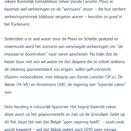
zekere Koninklijk bemiddelaar Johan Vande Lanotte. Maar er
kwamen wel verkiezingen en de “winnaars” ervan – die hun eerdere
verkiezingsretoriek blijkbaar vergeten waren – keurden ze goed in
het Parlement.
Sedertdien is er veel water door de Maas en Schelde gevloeid en
meermaals werd het scenario van vervroegde verkiezingen om “de
impasse te doorbreken” naar voren geschoven. Nu blijkt dat de
kiezer daar niet van wil weten en dat diegene die ze uitlokt weleens
de rekening gepresenteerd zou krijgen, vallen gefrustreerde
Vlaams-nationalisten, met inbegrip van Vande Lanotte (SP.a), De
Wever (N-VA) en Annemans (VB), de regering van “lopende zaken”
aan.
Deze houding is natuurlijk hypocriet. Het begrip lopende zaken
vloeit voort uit het gewoonterecht en niet uit de Grondwet. Gelet op
dit feit, klopt het niet dat België “geen regering heeft” – zoals vaak
wordt beweerd – wel dat België sedert april 2010 geen nieuwe,