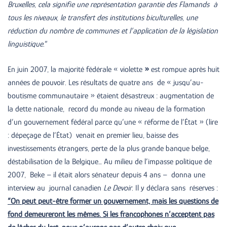
Bruxelles, cela signifie une représentation garantie des Flamands à
tous les niveaux, le transfert des institutions biculturelles, une
réduction du nombre de communes et l’application de la
législation
linguistique
.”
En juin 2007, la majorité fédérale « violette
»
est rompue après huit
années de pouvoir. Les résultats de quatre ans de « jusqu’au-
boutisme communautaire » étaient désastreux : augmentation de
la dette nationale, record du monde au niveau de la formation
d’un gouvernement fédéral parce qu’une « réforme de l’État » (lire
: dépeçage de l’État) venait en premier lieu, baisse des
investissements étrangers, perte de la plus grande banque belge,
déstabilisation de la Belgique… Au milieu de l’impasse politique de
2007, Beke – il était alors sénateur depuis 4 ans – donna une
interview au journal canadien
Le Devoir
. Il y déclara sans réserves :
“On peut peut-être former un gouvernement, mais les questions de
fond demeureront les mêmes. Si les francophones n’acceptent pas