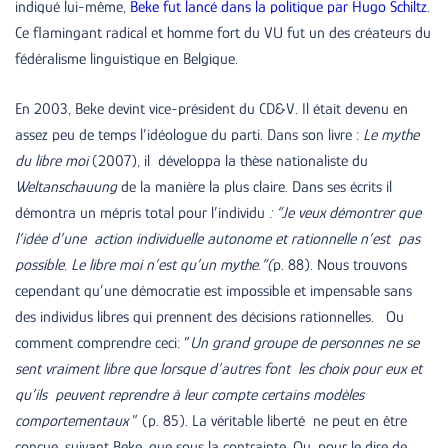
indiqué lui-même,
Beke fut lancé dans la politique par Hugo Schiltz
.
Ce flamingant radical et homme fort du VU fut un des créateurs du
fédéralisme linguistique en Belgique.
En 2003, Beke devint vice-président du CD&V. Il était devenu en
assez peu de temps l’idéologue du parti. Dans son livre :
Le mythe
du libre moi
(2007), il développa la thèse nationaliste du
Weltanschauung
de la manière la plus claire. Dans ses écrits il
démontra un mépris total pour l’individu
: “Je veux démontrer que
l’idée d’une action individuelle autonome et rationnelle n’est pas
possible. Le libre moi n’est qu’
un mythe.”(
p. 88). Nous trouvons
cependant qu’une démocratie est impossible et impensable sans
des individus libres qui prennent des décisions rationnelles. Ou
comment comprendre ceci: “
Un grand groupe de personnes ne se
sent vraiment libre que lorsque d’autres font les choix pour eux et
qu’ils peuvent reprendre à leur compte certains modèles
comportementaux
” (p. 85). La véritable liberté ne peut en être
conçue, suivant Beke, que sous la contrainte. Ou, pour le dire de