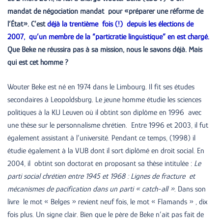
mandat de négociation mandat pour «préparer une réforme de
l’État». C’est
déjà la trentième fois (!) depuis les élections de
2007, qu’un membre de la “particratie linguistique” en est chargé.
Que Beke ne réussira pas à sa mission, nous le savons déjà. Mais
qui est cet homme ?
Wouter Beke est né en 1974 dans le Limbourg. Il fit ses études
secondaires à Leopoldsburg. Le jeune homme étudie les sciences
politiques à la KU Leuven où il obtint son diplôme en 1996 avec
une thèse sur le personnalisme chrétien. Entre 1996 et 2003, il fut
également assistant à l’université. Pendant ce temps, (1998) il
étudie également à la VUB dont il sort diplômé en droit social. En
2004, il obtint son doctorat en proposant sa thèse intitulée :
Le
parti social chrétien entre 1945 et 1968 : Lignes de fracture et
mécanismes de pacification dans un parti « catch-all »
. Dans son
livre le mot « Belges » revient neuf fois, le mot « Flamands » , dix
fois plus. Un signe clair. Bien que le père de Beke n’ait pas fait de