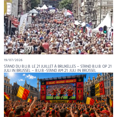
19/07/2026
STAND DU B.U.B. LE 21 JUILLET À BRUXELLES – STAND B.U.B. OP 21
JULI IN BRUSSEL – B.U.B.-STAND AM 21. JULI IN BRÜSSEL