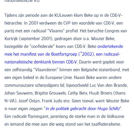
nationalistische VU.
Tijdens zijn periode aan de KULeuven klom Beke op in de CD&V-
hiërarchie. In 2001 verdween de CVP ten voordele van CD&V, een
partij met een radicaal “Vlaams” profiel. Het beruchte Congres van
Kortrijk (september 2001), gedragen door o.a. Wouter Beke,
bezegelde de “confederale” koers van CD&V. Beke
ondertekende
mee het manifest van de Boetfortgroep (°2002), een radicaal-
nationalistische denktank binnen CD&V.
Daarin werd gepleit voor
een zelfstandig “Vlaanderen” binnen een Belgische statenbond, met
een eigen beleid in de Europese Unie. Naast Beke waren andere
communautaire scherpslijpers lid, bijvoorbeeld Luc Van den Brande,
Johan Sauwens, Brigitte Grouwels, Cathy Berx, Huub Broers (thans
N-VA), Jozef Ostyn, Frank Judo enz. Geen toeval, want Wouter Beke
is naar eigen zeggen “
in de politiek gebracht door Hugo Schiltz
“.
Een radicale flamingant, jarenlang de sterke man in de Volksunie
en iemand die mee aan die wieg stond van het taalfederalisme.