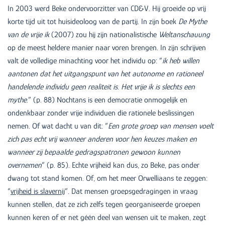
In 2003 werd Beke ondervoorzitter van CD&V. Hij groeide op vrij
korte tijd uit tot huisideoloog van de partij. In zijn boek
De Mythe
van de vrije ik
(2007) zou hij zijn nationalistische
Weltanschauung
op de meest heldere manier naar voren brengen. In zijn schrijven
valt de volledige minachting voor het individu op: “
ik heb willen
aantonen dat het uitgangspunt van het autonome en rationeel
handelende individu geen realiteit is. Het vrije ik is slechts een
mythe.
” (p. 88) Nochtans is een democratie onmogelijk en
ondenkbaar zonder vrije individuen die rationele beslissingen
nemen. Of wat dacht u van dit: “
Een grote groep van mensen voelt
zich pas echt vrij wanneer anderen voor hen keuzes maken en
wanneer zij bepaalde gedragspatronen gewoon kunnen
overnemen
” (p. 85). Echte vrijheid kan dus, zo Beke, pas onder
dwang tot stand komen. Of, om het meer Orwelliaans te zeggen:
“
vrijheid is slavernij
”. Dat mensen groepsgedragingen in vraag
kunnen stellen, dat ze zich zelfs tegen georganiseerde groepen
kunnen keren of er net géén deel van wensen uit te maken, zegt