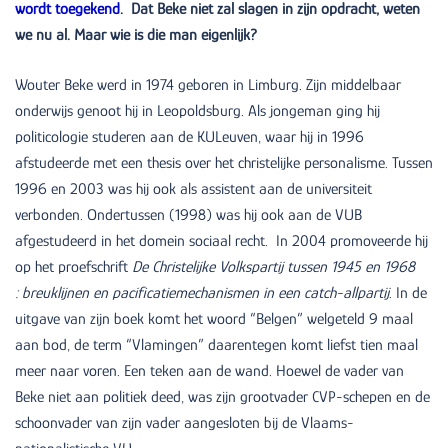
wordt toegekend
. Dat Beke niet zal slagen in zijn opdracht, weten
we nu al. Maar wie is die man eigenlijk?
Wouter Beke werd in 1974 geboren in Limburg. Zijn middelbaar
onderwijs genoot hij in Leopoldsburg. Als jongeman ging hij
politicologie studeren aan de KULeuven, waar hij in 1996
afstudeerde met een thesis over het christelijke personalisme. Tussen
1996 en 2003 was hij ook als assistent aan de universiteit
verbonden. Ondertussen (1998) was hij ook aan de VUB
afgestudeerd in het domein sociaal recht. In 2004 promoveerde hij
op het proefschrift
De Christelijke Volkspartij tussen 1945 en 1968
: breuklijnen en pacificatiemechanismen in een catch-allpartij
. In de
uitgave van zijn boek komt het woord “Belgen” welgeteld 9 maal
aan bod, de term “Vlamingen” daarentegen komt liefst tien maal
meer naar voren. Een teken aan de wand. Hoewel de vader van
Beke niet aan politiek deed, was zijn grootvader CVP-schepen en de
schoonvader van zijn vader aangesloten bij de Vlaams-