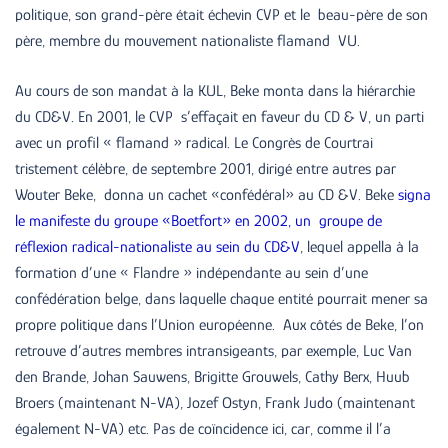
politique, son grand-père était échevin CVP et le beau-père de son
père, membre du mouvement nationaliste flamand VU.
Au cours de son mandat à la KUL, Beke monta dans la hiérarchie
du CD&V. En 2001, le CVP s’effaçait en faveur du CD & V, un parti
avec un profil « flamand » radical. Le Congrès de Courtrai
tristement célèbre, de septembre 2001, dirigé entre autres par
Wouter Beke, donna un cachet «confédéral» au CD &V. Beke
signa
le manifeste du groupe «Boetfort» en 2002, un groupe de
réflexion radical-nationaliste au sein du CD&V
, lequel appella à la
formation d’une « Flandre » indépendante au sein d’une
confédération belge, dans laquelle chaque entité pourrait mener sa
propre politique dans l’Union européenne. Aux côtés de Beke, l’on
retrouve d’autres membres intransigeants, par exemple, Luc Van
den Brande, Johan Sauwens, Brigitte Grouwels, Cathy Berx, Huub
Broers (maintenant N-VA), Jozef Ostyn, Frank Judo (maintenant
également N-VA) etc. Pas de coïncidence ici, car, comme il l’a