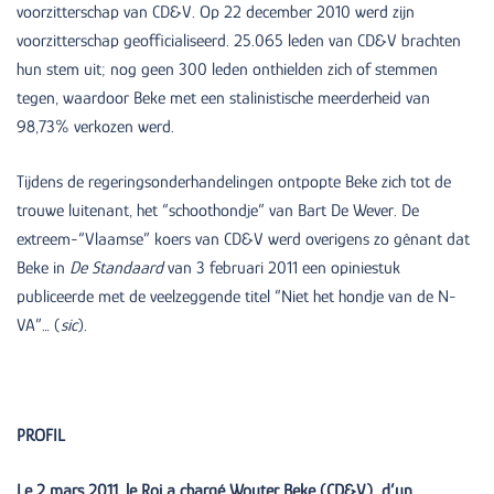
voorzitterschap van CD&V. Op 22 december 2010 werd zijn
voorzitterschap geofficialiseerd. 25.065 leden van CD&V brachten
hun stem uit; nog geen 300 leden onthielden zich of stemmen
tegen, waardoor Beke met een stalinistische meerderheid van
98,73% verkozen werd.
Tijdens de regeringsonderhandelingen ontpopte Beke zich tot de
trouwe luitenant, het “schoothondje” van Bart De Wever. De
extreem-“Vlaamse” koers van CD&V werd overigens zo gênant dat
Beke in
De Standaard
van 3 februari 2011 een opiniestuk
publiceerde met de veelzeggende titel “Niet het hondje van de N-
VA”… (
sic
).
PROFIL
Le 2 mars 2011, le Roi a chargé Wouter Beke (CD&V) d’un