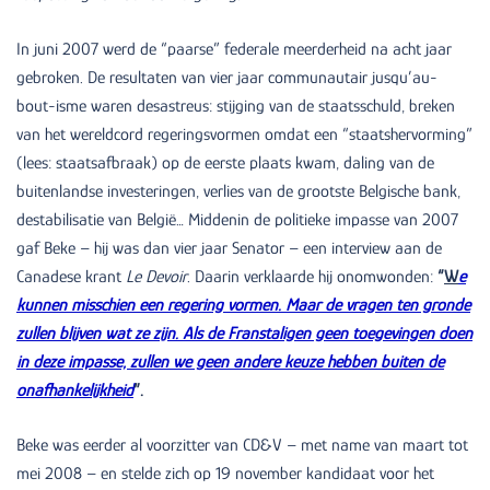
In juni 2007 werd de “paarse” federale meerderheid na acht jaar
gebroken. De resultaten van vier jaar communautair jusqu’au-
bout-isme waren desastreus: stijging van de staatsschuld, breken
van het wereldcord regeringsvormen omdat een “staatshervorming”
(lees: staatsafbraak) op de eerste plaats kwam, daling van de
buitenlandse investeringen, verlies van de grootste Belgische bank,
destabilisatie van België… Middenin de politieke impasse van 2007
gaf Beke – hij was dan vier jaar Senator – een interview aan de
Canadese krant
Le Devoir
. Daarin verklaarde hij onomwonden:
“
W
e
kunnen misschien een regering vormen. Maar de vragen ten gronde
zullen blijven wat ze zijn. Als de Franstaligen geen toegevingen doen
in deze impasse, zullen we geen andere keuze hebben buiten de
onafhankelijkheid
”.
Beke was eerder al voorzitter van CD&V – met name van maart tot
mei 2008 – en stelde zich op 19 november kandidaat voor het