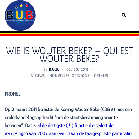
Skip
to
Search
Togg
content
men
WIE IS WOUTER BEKE? – QUI EST
WOUTER BEKE?
BY
B.U.B.
03/03/2011
NIEUWS - NOUVELLES
,
OPINIONS - OPINIES
PROFIEL
Op 2 maart 2011 belastte de Koning Wouter Beke (CD&V) met een
onderhandelingsopdracht “om de staatshervorming voor te
bereiden”. Dat is
al de dertigste ( ! ) functie die sedert de
verkiezingen van 2007 aan een lid van de taalgesplitste particratie