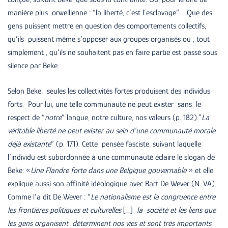
manière plus orwellienne : “la liberté, c’est l’esclavage”. Que des
gens puissent mettre en question des comportements collectifs,
qu’ils puissent même s’opposer aux groupes organisés ou , tout
simplement , qu’ils ne souhaitent pas en faire partie est passé sous
silence par Beke.
Selon Beke, seules les collectivités fortes produisent des individus
forts. Pour lui, une telle communauté ne peut exister sans le
respect de “
notre
” langue, notre culture, nos valeurs (p. 182).”
La
véritable liberté ne peut exister au sein d’une communauté morale
déjà existante
” (p. 171). Cette pensée fasciste, suivant laquelle
l’individu est subordonnée à une communauté éclaire le slogan de
Beke: «
Une Flandre forte dans une Belgique gouvernable
» et elle
explique aussi son affinité idéologique avec Bart De Wever (N-VA).
Comme l’a dit De Wever : “
Le nationalisme est la congruence entre
les frontières politiques et culturelles
[…]
la société et les liens que
les gens organisent déterminent nos vies et sont très importants.