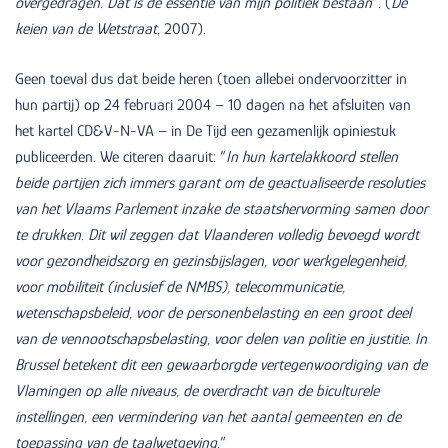
overgedragen. Dat is de essentie van mijn politiek bestaan
”. (
De
keien van de Wetstraat
, 2007).
Geen toeval dus dat beide heren (toen allebei ondervoorzitter in
hun partij) op 24 februari 2004 – 10 dagen na het afsluiten van
het kartel CD&V-N-VA – in De Tijd een gezamenlijk opiniestuk
publiceerden. We citeren daaruit: “
In hun kartelakkoord stellen
beide partijen zich immers garant om de geactualiseerde resoluties
van het Vlaams Parlement inzake de staatshervorming samen door
te drukken. Dit wil zeggen dat Vlaanderen volledig bevoegd wordt
voor gezondheidszorg en gezinsbijslagen, voor werkgelegenheid,
voor mobiliteit (inclusief de NMBS), telecommunicatie,
wetenschapsbeleid, voor de personenbelasting en een groot deel
van de vennootschapsbelasting, voor delen van politie en justitie. In
Brussel betekent dit een gewaarborgde vertegenwoordiging van de
Vlamingen op alle niveaus, de overdracht van de biculturele
instellingen, een vermindering van het aantal gemeenten en de
toepassing van de taalwetgeving.
”