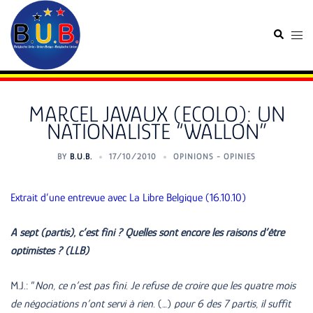
Skip
to
Search
Togg
content
men
MARCEL JAVAUX (ECOLO): UN
NATIONALISTE “WALLON”
BY
B.U.B.
17/10/2010
OPINIONS - OPINIES
Extrait d’une entrevue avec La Libre Belgique (16.10.10)
A sept (partis), c’est fini ? Quelles sont encore les raisons d’être
optimistes ? (LLB)
M.J.: “
Non, ce n’est pas fini. Je refuse de croire que les quatre mois
de négociations n’ont servi à rien.
(…)
pour 6 des 7 partis, il suffit