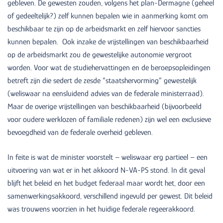
gebleven. De gewesten zouden, volgens het plan-Dermagne (geheel
of gedeeltelijk?) zelf kunnen bepalen wie in aanmerking komt om
beschikbaar te zijn op de arbeidsmarkt en zelf hiervoor sancties
kunnen bepalen. Ook inzake de vrijstellingen van beschikbaarheid
op de arbeidsmarkt zou de gewestelijke autonomie vergroot
worden. Voor wat de studiehervattingen en de beroepsopleidingen
betreft zijn die sedert de zesde “staatshervorming” gewestelijk
(weliswaar na eensluidend advies van de federale ministerraad).
Maar de overige vrijstellingen van beschikbaarheid (bijvoorbeeld
voor oudere werklozen of familiale redenen) zijn wel een exclusieve
bevoegdheid van de federale overheid gebleven.
In feite is wat de minister voorstelt – weliswaar erg partieel – een
uitvoering van wat er in het akkoord N-VA-PS stond. In dit geval
blijft het beleid en het budget federaal maar wordt het, door een
samenwerkingsakkoord, verschillend ingevuld per gewest. Dit beleid
was trouwens voorzien in het huidige federale regeerakkoord.