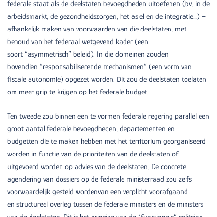
federale staat als de deelstaten bevoegdheden uitoefenen (bv. in de
arbeidsmarkt, de gezondheidszorgen, het asiel en de integratie…) –
afhankelijk maken van voorwaarden van die deelstaten, met
behoud van het federaal wetgevend kader (een
soort “asymmetrisch” beleid). In die domeinen zouden
bovendien “responsabiliserende mechanismen” (een vorm van
fiscale autonomie) opgezet worden. Dit zou de deelstaten toelaten
om meer grip te krijgen op het federale budget.
Ten tweede zou binnen een te vormen federale regering parallel een
groot aantal federale bevoegdheden, departementen en
budgetten die te maken hebben met het territorium georganiseerd
worden in functie van de prioriteiten van de deelstaten of
uitgevoerd worden op advies van de deelstaten. De concrete
agendering van dossiers op de federale ministerraad zou zelfs
voorwaardelijk gesteld wordenvan een verplicht voorafgaand
en structureel overleg tussen de federale ministers en de ministers
van de deelstaten. Dit is het principe van de “functionele” splitsing