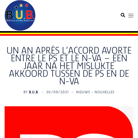
Skip
to
Search
Togg
content
men
UN AN APRÈS L’ACCORD AVORTE
ENTRE LE PS ET LE N-VA – EEN
JAAR NA HET MISLUKTE
AKKOORD TUSSEN DE PS EN DE
N-VA
BY
B.U.B.
30/09/2021
NIEUWS - NOUVELLES