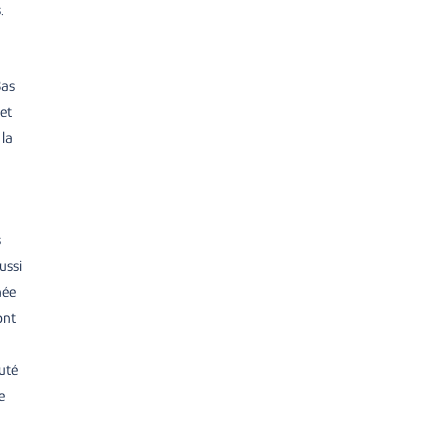
.
Bas
et
 la
s
ussi
née
ont
uté
e