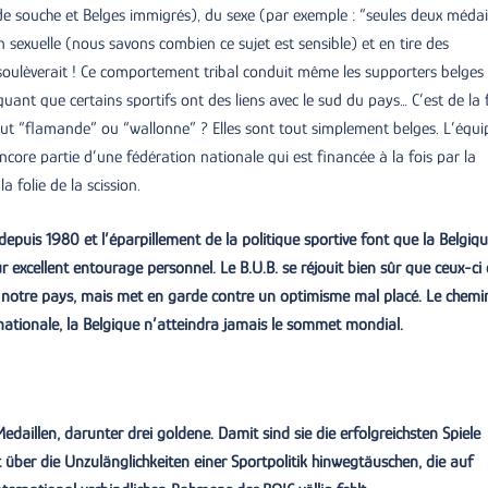
de souche et Belges immigrés), du sexe (par exemple : “seules deux médai
sexuelle (nous savons combien ce sujet est sensible) et en tire des
la soulèverait ! Ce comportement tribal conduit même les supporters belges
nt que certains sportifs ont des liens avec le sud du pays… C’est de la f
t “flamande” ou “wallonne” ? Elles sont tout simplement belges. L’équi
ncore partie d’une fédération nationale qui est financée à la fois par la
 folie de la scission.
puis 1980 et l’éparpillement de la politique sportive font que la Belgiq
r excellent entourage personnel. Le B.U.B. se réjouit bien sûr que ceux-ci 
e notre pays, mais met en garde contre un optimisme mal placé. Le chemi
 nationale, la Belgique n’atteindra jamais le sommet mondial.
daillen, darunter drei goldene. Damit sind sie die erfolgreichsten Spiele
ht über die Unzulänglichkeiten einer Sportpolitik hinwegtäuschen, die auf