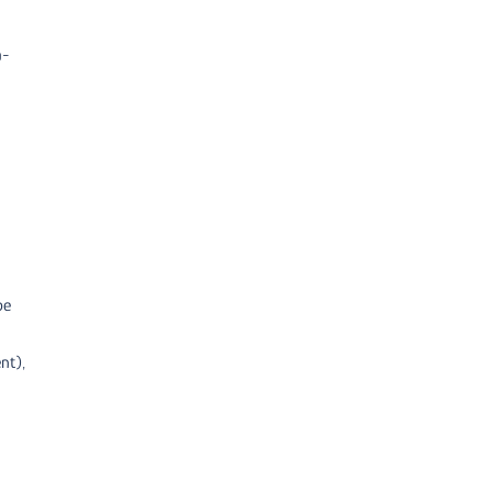
a-
pe
nt),