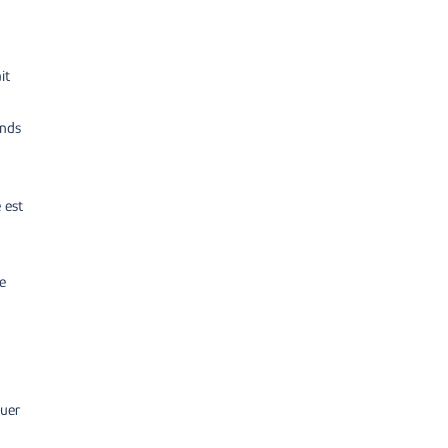
it
onds
 est
e
cuer