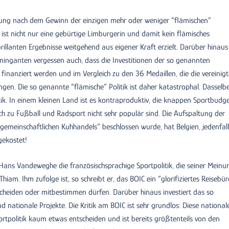
rung nach dem Gewinn der einzigen mehr oder weniger “flämischen”
 ist nicht nur eine gebürtige Limburgerin und damit kein flämisches
llanten Ergebnisse weitgehend aus eigener Kraft erzielt. Darüber hinaus
laminganten vergessen auch, dass die Investitionen der so genannten
finanziert werden und im Vergleich zu den 36 Medaillen, die die vereinig
gen. Die so genannte “flämische” Politik ist daher katastrophal. Dasselb
itik. In einem kleinen Land ist es kontraproduktiv, die knappen Sportbudg
ich zu Fußball und Radsport nicht sehr populär sind. Die Aufspaltung der
gemeinschaftlichen Kuhhandels” beschlossen wurde, hat Belgien, jedenfall
 gekostet!
t Hans Vandeweghe die französischsprachige Sportpolitik, die seiner Meinu
hiam. Ihm zufolge ist, so schreibt er, das BOIC ein “glorifiziertes Reisebür
scheiden oder mitbestimmen dürfen. Darüber hinaus investiert das so
nd nationale Projekte. Die Kritik am BOIC ist sehr grundlos: Diese national
rtpolitik kaum etwas entscheiden und ist bereits größtenteils von den