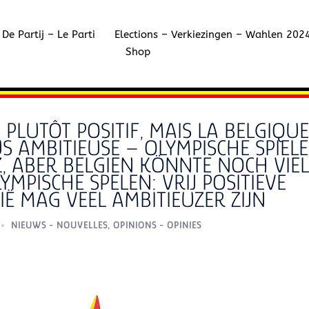
De Partij – Le Parti
Elections – Verkiezingen – Wahlen 202
Shop
 PLUTÔT POSITIF, MAIS LA BELGIQU
 AMBITIEUSE – OLYMPISCHE SPIELE
Z, ABER BELGIEN KÖNNTE NOCH VIEL
YMPISCHE SPELEN: VRIJ POSITIEVE
Ë MAG VEEL AMBITIEUZER ZIJN
NIEUWS - NOUVELLES
,
OPINIONS - OPINIES