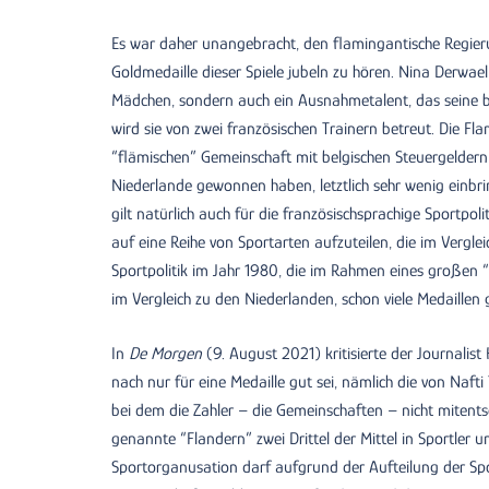
Es war daher unangebracht, den flamingantische Regie
Goldmedaille dieser Spiele jubeln zu hören. Nina Derwael
Mädchen, sondern auch ein Ausnahmetalent, das seine bri
wird sie von zwei französischen Trainern betreut. Die F
“flämischen” Gemeinschaft mit belgischen Steuergeldern 
Niederlande gewonnen haben, letztlich sehr wenig einbrin
gilt natürlich auch für die französischsprachige Sportpol
auf eine Reihe von Sportarten aufzuteilen, die im Vergle
Sportpolitik im Jahr 1980, die im Rahmen eines großen “
im Vergleich zu den Niederlanden, schon viele Medaillen
In
De Morgen
(9. August 2021) kritisierte der Journalis
nach nur für eine Medaille gut sei, nämlich die von Nafti T
bei dem die Zahler – die Gemeinschaften – nicht mitent
genannte “Flandern” zwei Drittel der Mittel in Sportler u
Sportorganusation darf aufgrund der Aufteilung der Spo