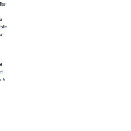
lles
 à
olie
pe
ue
et
n à