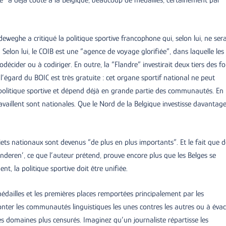
weghe a critiqué la politique sportive francophone qui, selon lui, ne sera
Selon lui, le COIB est une “agence de voyage glorifiée”, dans laquelle les
cider ou à codiriger. En outre, la “Flandre” investirait deux tiers des f
 l’égard du BOIC est très gratuite : cet organe sportif national ne peut
a politique sportive et dépend déjà en grande partie des communautés. En
availlent sont nationales. Que le Nord de la Belgique investisse davantage
ets nationaux sont devenus “de plus en plus importants”. Et le fait que d
deren’, ce que l’auteur prétend, prouve encore plus que les Belges se
nt, la politique sportive doit être unifiée.
 médailles et les premières places remportées principalement par les
onter les communautés linguistiques les unes contres les autres ou à éva
res domaines plus censurés. Imaginez qu’un journaliste répartisse les