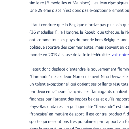
similaire (6 médailles et 31e place). Les Jeux olympique
Une 29ième place n’est donc pas exceptionnellement bi
Il faut conclure que la Belgique n’arrive pas plus loin 
(36 médailles !), la Hongrie, la République tchèque, la 
ont, comme tous les pays du monde hors Belgique, une pol
politique sportive des communautés, mais souvent en d
monde en 2013 à cause de la folie fédéraliste,
voir notre
Il était donc déplacé d’entendre le gouvernement flamin
“flamande” de ces Jeux. Non seulement Nina Derwael est
un talent exceptionnel, qui obtient ses brillants résultat
par deux entraîneurs français. Les flamingants oublien
financés par l’argent des impôts belges et qu’ils rappo
Pays-Bas unitaires. La politique dite “flamande” est do
‘française’ en matière de sport. Il est contre-productif, 
sports qui ne sont pas très populaires par rapport au foo
dans le cadre d’un grand “marchandage communautaire” 