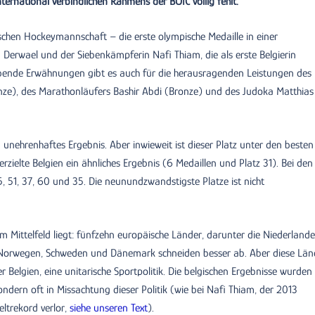
ternational verbindlichen Rahmens der BOIC völlig fehlt.
gischen Hockeymannschaft – die erste olympische Medaille in einer
 Derwael und der Siebenkämpferin Nafi Thiam, die als erste Belgierin
bende Erwähnungen gibt es auch für die herausragenden Leistungen des
onze), des Marathonläufers Bashir Abdi (Bronze) und des Judoka Matthias
n unehrenhaftes Ergebnis. Aber inwieweit ist dieser Platz unter den beste
rzielte Belgien ein ähnliches Ergebnis (6 Medaillen und Platz 31). Bei den
, 51, 37, 60 und 35. Die neunundzwandstigste Platze ist nicht
im Mittelfeld liegt: fünfzehn europäische Länder, darunter die Niederlande
, Norwegen, Schweden und Dänemark schneiden besser ab. Aber diese Län
r Belgien, eine unitarische Sportpolitik. Die belgischen Ergebnisse wurden
sondern oft in Missachtung dieser Politik (wie bei Nafi Thiam, der 2013
ltrekord verlor,
siehe unseren Text
).