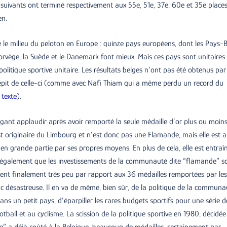
s suivants ont terminé respectivement aux 55e, 51e, 37e, 60e et 35e places
en.
que le milieu du peloton en Europe : quinze pays européens, dont les Pays-
Norvège, la Suède et le Danemark font mieux. Mais ces pays sont unitaires 
itique sportive unitaire. Les résultats belges n’ont pas été obtenus par
épit de celle-ci (comme avec Nafi Thiam qui a même perdu un record du
 texte
).
gant applaudir après avoir remporté la seule médaille d’or plus ou moin
 originaire du Limbourg et n’est donc pas une Flamande, mais elle est a
s en grande partie par ses propres moyens. En plus de cela, elle est entraî
t également que les investissements de la communauté dite “flamande” s
rtent finalement très peu par rapport aux 36 médailles remportées par les
nc désastreuse. Il en va de même, bien sûr, de la politique de la communa
dans un petit pays, d’éparpiller les rares budgets sportifs pour une série d
tball et au cyclisme. La scission de la politique sportive en 1980, décidée
a déjà coûté à la Belgique, beaucoup de médailles, certainement par