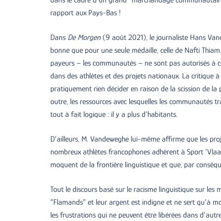
rapport aux Pays-Bas !
Dans
De Morgen
(9 août 2021), le journaliste Hans Vande
bonne que pour une seule médaille, celle de Nafti Thiam. 
payeurs – les communautés – ne sont pas autorisés à codé
dans des athlètes et des projets nationaux. La critique à
pratiquement rien décider en raison de la scission de l
outre, les ressources avec lesquelles les communautés tr
tout à fait logique : il y a plus d’habitants.
D’ailleurs, M. Vandeweghe lui-même affirme que les proj
nombreux athlètes francophones adhèrent à Sport ‘Vlaan
moquent de la frontière linguistique et que, par conséque
Tout le discours basé sur le racisme linguistique sur les
“Flamands” et leur argent est indigne et ne sert qu’à m
les frustrations qui ne peuvent être libérées dans d’aut