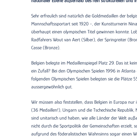
nationaler Ebene außerhalb des rein strukturellen und in
Sehr erfreulich sind natürlich die Goldmedaillen der bel
Mannschaftssportart seit 1920 -, der Kunstturnerin Nina
überhaupt einen olympischen Titel gewinnen konnte. Lo
Radfahrers Wout van Aert (Silber), der Springreiter (Br
Casse (Bronze).
Belgien belegte im Medaillenspiegel Platz 29. Das ist kei
ein Zufall? Bei den Olympischen Spielen 1996 in Atlanta e
folgenden Olympischen Spielen belegten sie die Plätze 55
aussergewöhnlich gut.
Wir müssen also feststellen, dass Belgien in Europa nur 
(36 Medaillen!), Ungarn und die Tschechische Republik
sind unitarisch und haben, wie alle Länder der Welt auße
nicht durch die Sportpolitik der Gemeinschaften erzielt, 
aufgrund des föderalistischen Wahnsinns sogar einen We