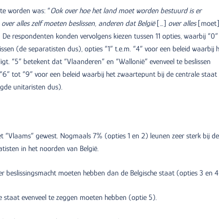
te worden was: “
Ook over hoe het land moet worden bestuurd is er
ver alles zelf moeten beslissen, anderen dat België
[…]
over alles
[moet
. De respondenten konden vervolgens kiezen tussen 11 opties, waarbij “0”
sen (de separatisten dus), opties “1” t.e.m. “4” voor een beleid waarbij 
igt. “5” betekent dat “Vlaanderen” en “Wallonië” evenveel te beslissen
6” tot “9” voor een beleid waarbij het zwaartepunt bij de centrale staat 
igde unitaristen dus).
het “Vlaams” gewest. Nogmaals 7% (opties 1 en 2) leunen zeer sterk bij d
atisten in het noorden van België.
r beslissingsmacht moeten hebben dan de Belgische staat (opties 3 en 4
le staat evenveel te zeggen moeten hebben (optie 5).