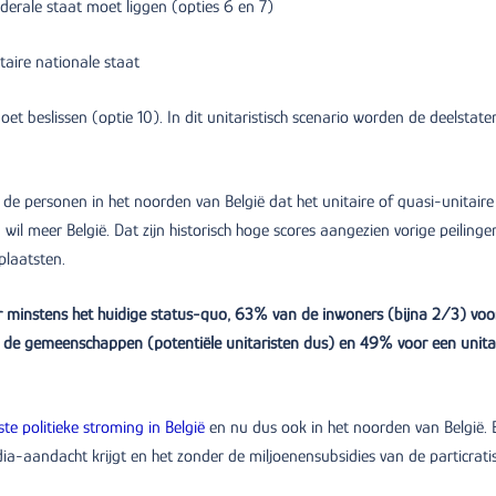
ederale staat moet liggen (opties 6 en 7)
taire nationale staat
oet beslissen (optie 10). In dit unitaristisch scenario worden de deelstate
 de personen in het noorden van België dat het unitaire of quasi-unitaire
il meer België. Dat zijn historisch hoge scores aangezien vorige peilinge
plaatsten.
 minstens het huidige status-quo, 63% van de inwoners (bijna 2/3) voo
n de gemeenschappen (potentiële unitaristen dus) en 49% voor een unita
ste politieke stroming in België
en nu dus ook in het noorden van België. 
a-aandacht krijgt en het zonder de miljoenensubsidies van de particrati