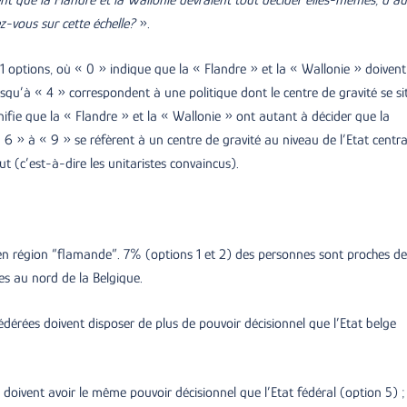
nt que la Flandre et la Wallonie devraient tout décider elles-mêmes, d’au
ez-vous sur cette échelle?
».
11 options, où « 0 » indique que la « Flandre » et la « Wallonie » doivent
jusqu’à « 4 » correspondent à une politique dont le centre de gravité se si
nifie que la « Flandre » et la « Wallonie » ont autant à décider que la
6 » à « 9 » se réfèrent à un centre de gravité au niveau de l’Etat centra
t (c’est-à-dire les unitaristes convaincus).
 en région “flamande”. 7% (options 1 et 2) des personnes sont proches de
tes au nord de la Belgique.
édérées doivent disposer de plus de pouvoir décisionnel que l’Etat belge
 doivent avoir le même pouvoir décisionnel que l’Etat fédéral (option 5) ;