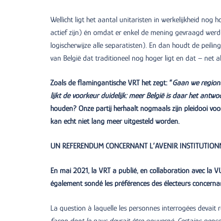
Wellicht ligt het aantal unitaristen in werkelijkheid no
actief zijn) én omdat er enkel de mening gevraagd wer
logischerwijze alle separatisten). En dan houdt de peilin
van België dat traditioneel nog hoger ligt en dat – net a
Zoals de flamingantische VRT het zegt: “
Gaan we regiona
lijkt de voorkeur duidelijk: meer België is daar het antwo
houden? Onze partij herhaalt nogmaals zijn pleidooi vo
kan echt niet lang meer uitgesteld worden.
UN REFERENDUM CONCERNANT L’AVENIR INSTITUTIONN
En mai 2021, la VRT a publié, en collaboration avec la VU
également sondé les préférences des électeurs concernant
La question à laquelle les personnes interrogées devait