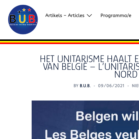
Skip
to
Artikels – Articles
Programma/e
content
HET UNITARISME HAALT 
VAN BELGIË – L’UNITARI
NORD 
BY
B.U.B.
09/06/2021
NI