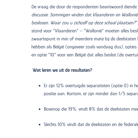
De vraag die door de respondenten beantwoord diende 
discussie. Sommigen vinden dat Vlaanderen en Wallonië o
beslissen
.
Waar zou u zichzelf op deze schaal plaatsen?
”
stond voor “Vlaanderen” – “Wallonië” moeten alles beslis
zwaartepunt in min of meerdere mate bij de deelstaten l
hebben als België (ongeveer zoals vandaag dus), opties “
en optie “10” voor een België dat alles beslist (de overtu
Wat leren we uit de resultaten?
Er zijn 12% overtuigde separatisten (optie 0) in 
positie aan. Kortom, er zijn minder dan 1/5 separ
Bovenop die 19%, vindt 8% dat de deelstaten mee
Slechts 10% vindt dat de deelstaten en de federa