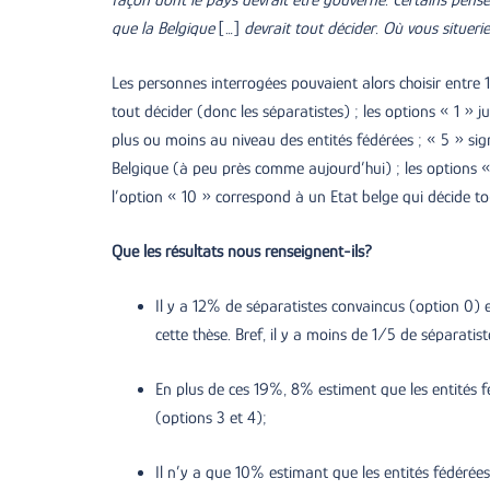
façon dont le pays devrait être gouverné. Certains pense
que la Belgique
[…]
devrait tout décider. Où vous situeri
Les personnes interrogées pouvaient alors choisir entre 
tout décider (donc les séparatistes) ; les options « 1 » 
plus ou moins au niveau des entités fédérées ; « 5 » sig
Belgique (à peu près comme aujourd’hui) ; les options « 
l’option « 10 » correspond à un Etat belge qui décide tou
Que les résultats nous renseignent-ils?
Il y a 12% de séparatistes convaincus (option 0)
cette thèse. Bref, il y a moins de 1/5 de séparatis
En plus de ces 19%, 8% estiment que les entités f
(options 3 et 4);
Il n’y a que 10% estimant que les entités fédérées