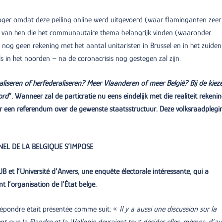
g hoger omdat deze peiling online werd uitgevoerd (waar flaminganten zeer
d van hen die het communautaire thema belangrijk vinden (waaronder
g nog geen rekening met het aantal unitaristen in Brussel en in het zuiden
ls in het noorden – na de coronacrisis nog gestegen zal zijn.
liseren of herfederaliseren? Meer Vlaanderen of meer België? Bij de kiez
ord
”. Wanneer zal de particratie nu eens eindelijk met die realiteit rekeni
or een referendum over de gewenste staatsstructuur. Deze volksraadplegi
EL DE LA BELGIQUE S’IMPOSE
B et l’Université d’Anvers, une enquête électorale intéressante, qui a
 l’organisation de l’État belge.
 répondre était présentée comme suit: «
Il y a aussi une discussion sur la