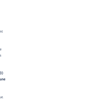
ent
e
s
/3)
 une
ue.