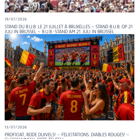
19/07/2026
STAND DU B.U.B. LE 21 JUILLET À BRUXELLES – STAND B.U.B. OP 21
JULI IN BRUSSEL – B.U.B.-STAND AM 21. JULI IN BRÜSSEL
13/07/2026
PROFICIAT, RODE DUIVELS! – FELICITATIONS, DIABLES ROUGES! –