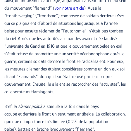
Ainsi, un mouvement antibelge, auparavant absent, fut créé au sein
du mouvement “flamand” (
voir notre article
). Aussi la
“frontbeweging” (“frontisme”) composée de soldats derrière l’Yser
qui se plaignaient d’abord de situations linguistiques à l’armée
belge pour ensuite réclamer de “l’autonomie” n’était pas tombée
du ciel. Après que les autorités allemandes avaient néerlandisé
l’université de Gand en 1916 et que le gouvernement belge en exil
s’était refusé de promettre une université néerlandophone après la
guerre, certains soldats derrière le front se radicalisaient. Pour eux,
les mesures allemandes étaient considérées comme un don aux soi-
disant “Flamands”, don qui leur était refusé par leur propre
gouvernement. Ensuite, ils allaient se rapprocher des “activistes”, les
collaborateurs flamingants.
Bref, la
Flamenpolitik
a stimulé à la fois dans le pays
occupé et derrière le front un sentiment antibelge. La collaboration,
quoique d’importance très limitée (0,2% de la population
belge), battait en brèche lemouvement “flamand”.