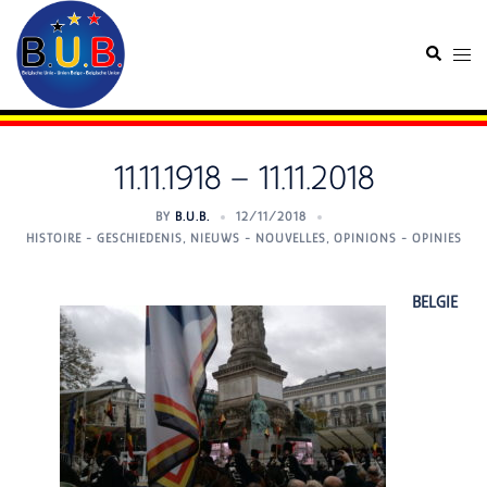
Skip
to
Search
Togg
content
men
11.11.1918 – 11.11.2018
BY
B.U.B.
12/11/2018
HISTOIRE - GESCHIEDENIS
,
NIEUWS - NOUVELLES
,
OPINIONS - OPINIES
BELGIE