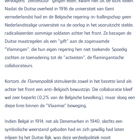
vervolgens “zelfbestuur” gingen eisen, kwam niet uit de lucht vallen.
Nadat de Duitse overheid in 1916 de universiteit van Gent
vernederlandst had en de Belgische regering-in-ballingschap geen
Nederlandstalige universiteit na de oorlog in het vooruitzicht stelde,
radicaliseerden sommige soldaten achter het front. Ze bezagen de
Duitse maatregelen als een “gift” aan de zogenaamde
“Vlamingen”, die hun eigen regering hen niet toekende. Spoedig
zochten ze toenadering tot de “activisten”, de flamingantische
collaborateurs.
Kortom, de
Flamenpolitik
stimuleerde zowel in het bezette land als
achter het front een anti-Belgisch bewustzijn. Die collaboratie bleef
wel zeer beperkt (0,2% van de Belgische bevolking), maar sloeg een
diepe bres binnen de “Vlaamse” beweging.
Indien België in 1914, net als Denemarken in 1940, slechts een
symbolische weerstand geboden had en zich gewillig had laten
inlijven bij het Duitse Rijk, was deze verdeelpolitiek nooit