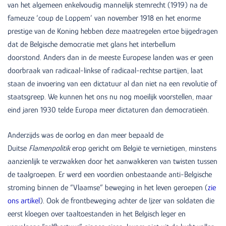
van het algemeen enkelvoudig mannelijk stemrecht (1919) na de
fameuze ‘coup de Loppem’ van november 1918 en het enorme
prestige van de Koning hebben deze maatregelen ertoe bijgedragen
dat de Belgische democratie met glans het interbellum
doorstond. Anders dan in de meeste Europese landen was er geen
doorbraak van radicaal-linkse of radicaal-rechtse partijen, laat
staan de invoering van een dictatuur al dan niet na een revolutie of
staatsgreep. We kunnen het ons nu nog moeilijk voorstellen, maar
eind jaren 1930 telde Europa meer dictaturen dan democratieën.
Anderzijds was de oorlog en dan meer bepaald de
Duitse
Flamenpolitik
erop gericht om België te vernietigen, minstens
aanzienlijk te verzwakken door het aanwakkeren van twisten tussen
de taalgroepen. Er werd een voordien onbestaande anti-Belgische
stroming binnen de “Vlaamse” beweging in het leven geroepen (
zie
ons artikel
). Ook de frontbeweging achter de Ijzer van soldaten die
eerst kloegen over taaltoestanden in het Belgisch leger en