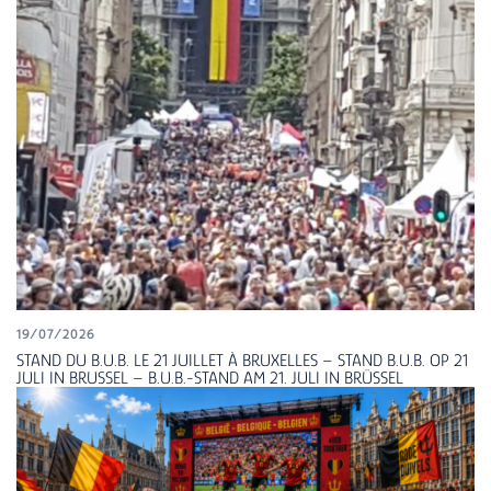
19/07/2026
STAND DU B.U.B. LE 21 JUILLET À BRUXELLES – STAND B.U.B. OP 21
JULI IN BRUSSEL – B.U.B.-STAND AM 21. JULI IN BRÜSSEL