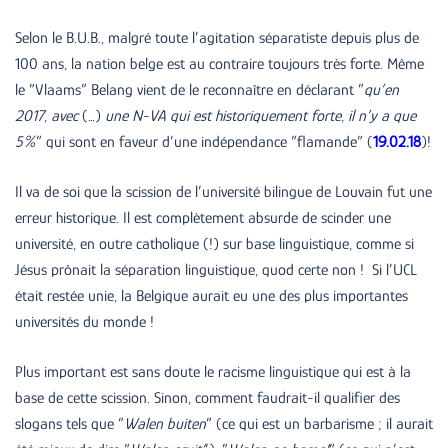
Selon le B.U.B., malgré toute l’agitation séparatiste depuis plus de
100 ans, la nation belge est au contraire toujours très forte. Même
le ”Vlaams” Belang vient de le reconnaître en déclarant ”
qu’en
2017, avec
(…)
une N-VA qui est historiquement forte, il n’y a que
5%
” qui sont en faveur d’une indépendance ”flamande” (
19.02.18
)!
Il va de soi que la scission de l’université bilingue de Louvain fut une
erreur historique. Il est complètement absurde de scinder une
université, en outre catholique (!) sur base linguistique, comme si
Jésus prônait la séparation linguistique, quod certe non ! Si l’UCL
était restée unie, la Belgique aurait eu une des plus importantes
universités du monde !
Plus important est sans doute le racisme linguistique qui est à la
base de cette scission. Sinon, comment faudrait-il qualifier des
slogans tels que ”
Walen buiten
” (ce qui est un barbarisme ; il aurait