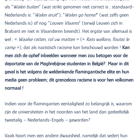
als ”
Walen buiten
” (wat strikt genomen niet correct is ; standaard-
Nederlands is: ”
Walen eruit
”), ”
Walen go home!
” (wat zelfs geen
Nederlands is) of nog ”
Leuven Vlaams
” (terwijl Leuven zich in
Brabant en niet in Vlaanderen bevindt). Het ergste van allemaal is
wel : «
Waalse ratten, rol uw matten
» («
Rats wallons, foutez le
camp
»), dat als nazistisch racisme kan beschouwd worden !
Kan
men zich de ophef inbeelden wanneer men zou betogen voor de
deportatie van de Maghrebijnse studenten in België? Maar in dit
geval is het volgens de weldenkende flamingantische elite en hun
media geen probleem; dit grenzeloos racisme is voor hen volkomen
normaal !
Indien voor de flaminganten eentaligheid zo belangrijk is, waarom
zijn de universiteiten in het noorden van het land dan gedeeltelijk
tweetalig – Nederlands-Engels – geworden?
Vaak hoort men een andere dwaasheid, namelijk dat sedert hun