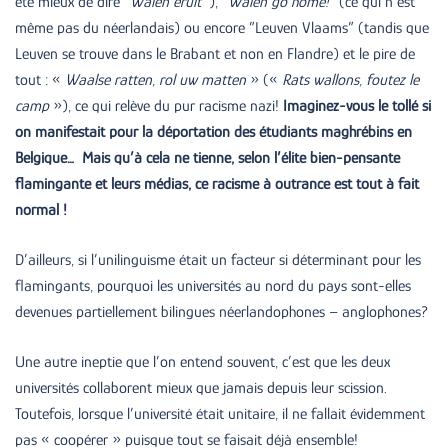
été mieux de dire ”
Walen eruit’
‘), ”
Walen go home!
” (ce qui n’est
même pas du néerlandais) ou encore ”Leuven Vlaams” (tandis que
Leuven se trouve dans le Brabant et non en Flandre) et le pire de
tout : «
Waalse ratten, rol uw matten
» («
Rats wallons, foutez le
camp
»), ce qui relève du pur racisme nazi!
Imaginez-vous le tollé si
on manifestait pour la déportation des étudiants maghrébins en
Belgique… Mais qu’à cela ne tienne, selon l’élite bien-pensante
flamingante et leurs médias, ce racisme à outrance est tout à fait
normal !
D’ailleurs, si l’unilinguisme était un facteur si déterminant pour les
flamingants, pourquoi les universités au nord du pays sont-elles
devenues partiellement bilingues néerlandophones – anglophones?
Une autre ineptie que l’on entend souvent, c’est que les deux
universités collaborent mieux que jamais depuis leur scission.
Toutefois, lorsque l’université était unitaire, il ne fallait évidemment
pas « coopérer » puisque tout se faisait déjà ensemble!