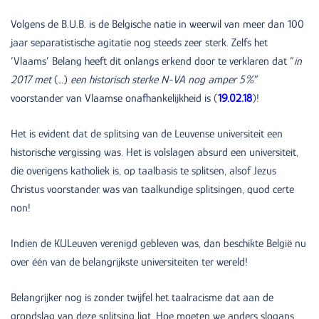
Volgens de B.U.B. is de Belgische natie in weerwil van meer dan 100
jaar separatistische agitatie nog steeds zeer sterk. Zelfs het
‘Vlaams’ Belang heeft dit onlangs erkend door te verklaren dat “
in
2017 met
(…)
een historisch sterke N-VA nog amper 5%
”
voorstander van Vlaamse onafhankelijkheid is (
19.02.18
)!
Het is evident dat de splitsing van de Leuvense universiteit een
historische vergissing was. Het is volslagen absurd een universiteit,
die overigens katholiek is, op taalbasis te splitsen, alsof Jezus
Christus voorstander was van taalkundige splitsingen, quod certe
non!
Indien de KULeuven verenigd gebleven was, dan beschikte België nu
over één van de belangrijkste universiteiten ter wereld!
Belangrijker nog is zonder twijfel het taalracisme dat aan de
grondslag van deze splitsing ligt. Hoe moeten we anders slogans