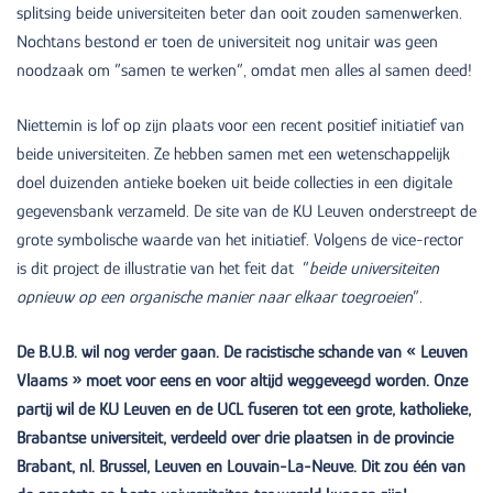
splitsing beide universiteiten beter dan ooit zouden samenwerken.
Nochtans bestond er toen de universiteit nog unitair was geen
noodzaak om ”samen te werken”, omdat men alles al samen deed!
Niettemin is lof op zijn plaats voor een recent positief initiatief van
beide universiteiten. Ze hebben samen met een wetenschappelijk
doel duizenden antieke boeken uit beide collecties in een digitale
gegevensbank verzameld. De site van de KU Leuven onderstreept de
grote symbolische waarde van het initiatief. Volgens de vice-rector
is dit project de illustratie van het feit dat ”
beide universiteiten
opnieuw op een organische manier naar elkaar toegroeien
”.
De B.U.B. wil nog verder gaan. De racistische schande van « Leuven
Vlaams » moet voor eens en voor altijd weggeveegd worden. Onze
partij wil de KU Leuven en de UCL fuseren tot een grote, katholieke,
Brabantse universiteit, verdeeld over drie plaatsen in de provincie
Brabant, nl. Brussel, Leuven en Louvain-La-Neuve. Dit zou één van