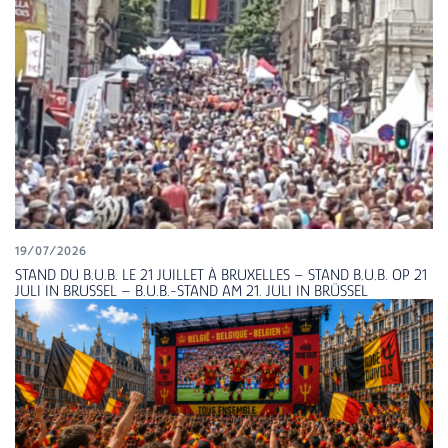
19/07/2026
STAND DU B.U.B. LE 21 JUILLET À BRUXELLES – STAND B.U.B. OP 21
JULI IN BRUSSEL – B.U.B.-STAND AM 21. JULI IN BRÜSSEL