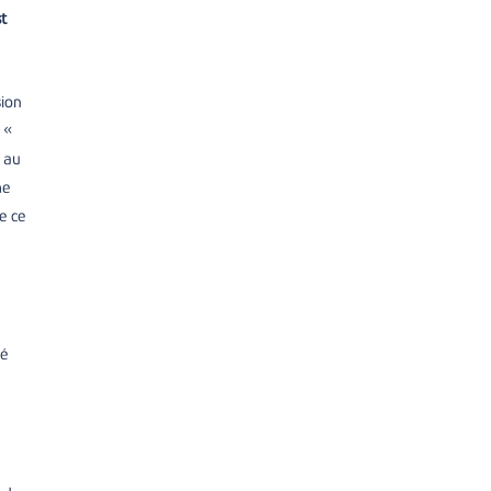
st
sion
t «
0 au
me
e ce
né