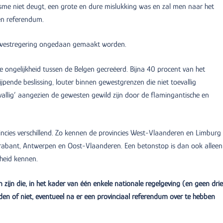
isme niet deugt, een grote en dure mislukking was en zal men naar het
een referendum.
gewestregering ongedaan gemaakt worden.
ongelijkheid tussen de Belgen gecreëerd. Bijna 40 procent van het
pende beslissing, louter binnen gewestgrenzen die niet toevallig
llig’ aangezien de gewesten gewild zijn door de flamingantische en
ncies verschillend. Zo kennen de provincies West-Vlaanderen en Limburg 
rabant, Antwerpen en Oost-Vlaanderen. Een betonstop is dan ook alleen
theid kennen.
n zijn die, in het kader van één enkele nationale regelgeving (en geen drie
den of niet, eventueel na er een provinciaal referendum over te hebben