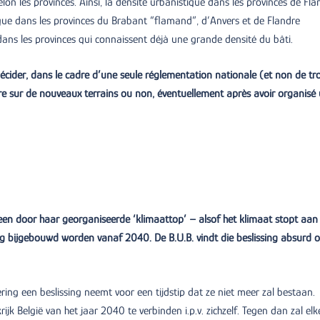
lon les provinces. Ainsi, la densité urbanistique dans les provinces de Fla
ue dans les provinces du Brabant “flamand”, d’Anvers et de Flandre
 dans les provinces qui connaissent déjà une grande densité du bâti.
décider, dans le cadre d’une seule réglementation nationale (et non de tro
ire sur de nouveaux terrains ou non, éventuellement après avoir organisé
en door haar georganiseerde ‘klimaattop’ – alsof het klimaat stopt aan
g bijgebouwd worden vanaf 2040. De B.U.B. vindt die beslissing absurd 
ing een beslissing neemt voor een tijdstip dat ze niet meer zal bestaan.
rijk België van het jaar 2040 te verbinden i.p.v. zichzelf. Tegen dan zal elk