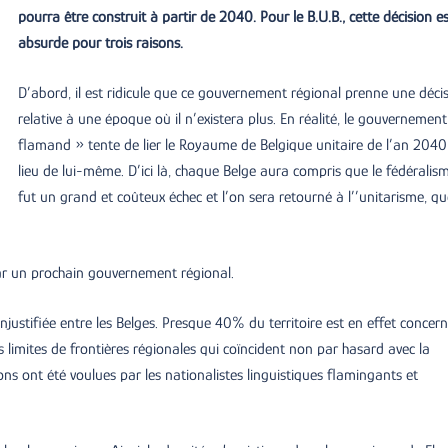
pourra être construit à partir de 2040. Pour le B.U.B., cette décision e
absurde pour trois raisons.
D’abord, il est ridicule que ce gouvernement régional prenne une déci
relative à une époque où il n’existera plus. En réalité, le gouvernemen
flamand » tente de lier le Royaume de Belgique unitaire de l’an 204
lieu de lui-même. D’ici là, chaque Belge aura compris que le fédéralis
fut un grand et coûteux échec et l’on sera retourné à l’’unitarisme, qu
par un prochain gouvernement régional.
justifiée entre les Belges. Presque 40% du territoire est en effet concer
 limites de frontières régionales qui coïncident non par hasard avec la
ons ont été voulues par les nationalistes linguistiques flamingants et