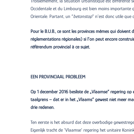
Troisièmement, la situation urbanistique est différente se
Occidentale et du Limbourg est bien moins importante q
Orientale. Partant, un “
betonstop
” n’est donc utile que
Pour le B.U.B., ce sont les provinces mêmes qui doivent 
réglementations régionales) si l’on peut encore constru
référendum provincial à ce sujet.
EEN PROVINCIAAL PROBLEEM
Op 1 december 2016 besliste de „Vlaamse“ regering op e
taalgrens – dat er in het „Vlaams“ gewest niet meer ma
drie redenen.
Ten eerste is het absurd dat deze overbodige gewestreger
Eigenlijk tracht de ‘Vlaamse’ regering het unitaire Konink