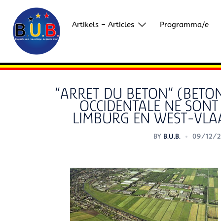
Skip
to
Artikels – Articles
Programma/e
content
“ARRET DU BETON” (BETON
OCCIDENTALE NE SONT 
LIMBURG EN WEST-VLAA
BY
B.U.B.
09/12/2