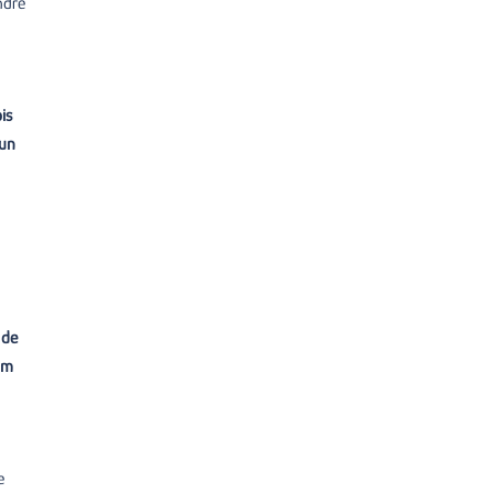
ndre
is
 un
 de
om
e