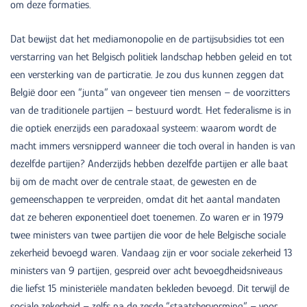
om deze formaties.
Dat bewijst dat het mediamonopolie en de partijsubsidies tot een
verstarring van het Belgisch politiek landschap hebben geleid en tot
een versterking van de particratie. Je zou dus kunnen zeggen dat
België door een “junta” van ongeveer tien mensen – de voorzitters
van de traditionele partijen – bestuurd wordt. Het federalisme is in
die optiek enerzijds een paradoxaal systeem: waarom wordt de
macht immers versnipperd wanneer die toch overal in handen is van
dezelfde partijen? Anderzijds hebben dezelfde partijen er alle baat
bij om de macht over de centrale staat, de gewesten en de
gemeenschappen te verpreiden, omdat dit het aantal mandaten
dat ze beheren exponentieel doet toenemen. Zo waren er in 1979
twee ministers van twee partijen die voor de hele Belgische sociale
zekerheid bevoegd waren. Vandaag zijn er voor sociale zekerheid 13
ministers van 9 partijen, gespreid over acht bevoegdheidsniveaus
die liefst 15 ministeriële mandaten bekleden bevoegd. Dit terwijl de
sociale zekerheid – zelfs na de zesde “staatshervorming” – voor