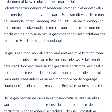
afdelingen of kiesverenigingen veel macht. Ook
volksvertegenwoordigers of senatoren stemden niet noodzakelijk
mee met het standpunt van de partij. Men kan dit vergelijken met
de Verenigde Staten vandaag. Pas na 1918 – en de invoering van
het algemeen enkelvoudig stemrecht voor mannen – begon de
macht van de partijen in het Belgisch openbaar leven zichtbaar toe
te nemen. Hoe is de situatie vandaag?
België is een mooi en welvarend land met een mild klimaat. Maar
daar stopt sinds enkele jaren het positieve nieuws. België wordt
geteisterd door een taaie en taalgesplitste particratie, één deel in
het noorden en één deel in het zuiden van het land, die door middel
van riante staatssubsidies en een monopolie op de zogezegd
“openbare” media het denken van de Belgische burgers dirigeert.
De Belgen hebben de illusie in een democratie te leven en alles
wordt er aan gedaan om die illusie in stand te houden: de
particratie is onderverdeeld in “rechtse”, “linkse”, “christelijke”,