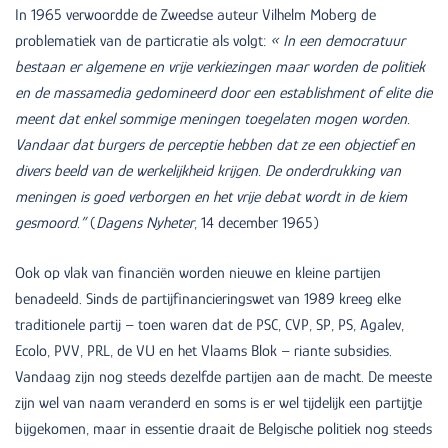
In 1965 verwoordde de Zweedse auteur Vilhelm Moberg de
problematiek van de particratie als volgt:
« In een democratuur
bestaan er algemene en vrije verkiezingen maar word
en
de politiek
en de massamedia gedomineerd door een establishment of elite die
meent dat enkel sommige meningen toegelaten mogen worden.
Vandaar dat burgers de perceptie hebben dat ze een objectief en
divers beeld van de werkelijkheid krijgen.
De onderdrukking van
meningen is goed verborgen en het vrije debat wordt in de kiem
gesmoord.
”
(
Dagens Nyheter
, 14 december 1965)
Ook op vlak van financiën worden nieuwe en kleine partijen
benadeeld. Sinds de partijfinancieringswet van 1989 kreeg elke
traditionele partij – toen waren dat de PSC, CVP, SP, PS, Agalev,
Ecolo, PVV, PRL, de VU en het Vlaams Blok – riante subsidies.
Vandaag zijn nog steeds dezelfde partijen aan de macht. De meeste
zijn wel van naam veranderd en soms is er wel tijdelijk een partijtje
bijgekomen, maar in essentie draait de Belgische politiek nog steeds