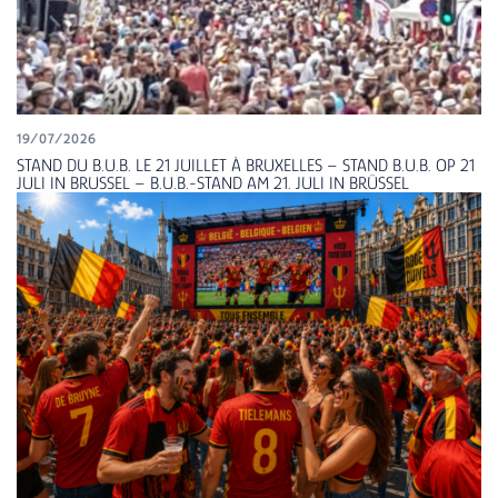
19/07/2026
STAND DU B.U.B. LE 21 JUILLET À BRUXELLES – STAND B.U.B. OP 21
JULI IN BRUSSEL – B.U.B.-STAND AM 21. JULI IN BRÜSSEL