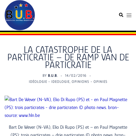
Skip
to
Search
Togg
content
men
LA CATASTROPHE DE LA
PARTICRATIE – DE RAMP VAN DE
PARTICRATIE
BY
B.U.B.
14/02/2016
IDÉOLOGIE - IDEOLOGIE
,
OPINIONS - OPINIES
Bart De Wever (N-VA), Elio Di Rupo (PS) et – en Paul Magnette
(PS): trois particrates – drie particraten © photo news. bron-