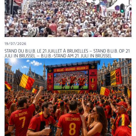
19/07/2026
STAND DU B.U.B. LE 21 JUILLET À BRUXELLES – STAND B.U.B. OP 21
JULI IN BRUSSEL – B.U.B.-STAND AM 21. JULI IN BRÜSSEL