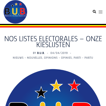
Skip
to
Search
Togg
content
men
NOS LISTES ELECTORALES – ONZE
KIESLIJSTEN
BY
B.U.B.
04/04/2019
NIEUWS - NOUVELLES
,
OPINIONS - OPINIES
,
PARTI - PARTIJ