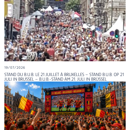
19/07/2026
STAND DU B.U.B. LE 21 JUILLET À BRUXELLES – STAND B.U.B. OP 21
JULI IN BRUSSEL – B.U.B.-STAND AM 21. JULI IN BRÜSSEL