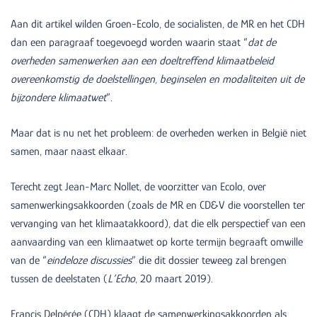
Aan dit artikel wilden Groen-Ecolo, de socialisten, de MR en het CDH
dan een paragraaf toegevoegd worden waarin staat “
dat de
overheden samenwerken aan een doeltreffend klimaatbeleid
overeenkomstig de doelstellingen, beginselen en modaliteiten uit de
bijzondere klimaatwet
”.
Maar dat is nu net het probleem: de overheden werken in België niet
samen, maar naast elkaar.
Terecht zegt Jean-Marc Nollet, de voorzitter van Ecolo, over
samenwerkingsakkoorden (zoals de MR en CD&V die voorstellen ter
vervanging van het klimaatakkoord), dat die elk perspectief van een
aanvaarding van een klimaatwet op korte termijn begraaft omwille
van de “
eindeloze discussies
” die dit dossier teweeg zal brengen
tussen de deelstaten (
L’Echo
, 20 maart 2019).
Francis Delpérée (CDH) klaagt de samenwerkingsakkoorden als