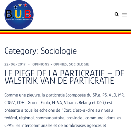
Skip
to
Search
Togg
content
men
Category:
Sociologie
22/06/2017
OPINIONS - OPINIES
,
SOCIOLOGIE
LE PIEGE DE LA PARTICRATIE – DE
VALSTRIK VAN DE PARTICRATIE
Comme une pieuvre, la particratie (composée du SP.a, PS, VLD, MR,
CD&V, CDH, Groen, Ecolo, N-VA, Vlaams Belang et Défi) est
présente à tous les échelons de l’Etat, c’est-à-dire au niveau
fédéral, régional, communautaire, provincial, communal, dans les
CPAS, les intercommunales et de nombreuses agences et