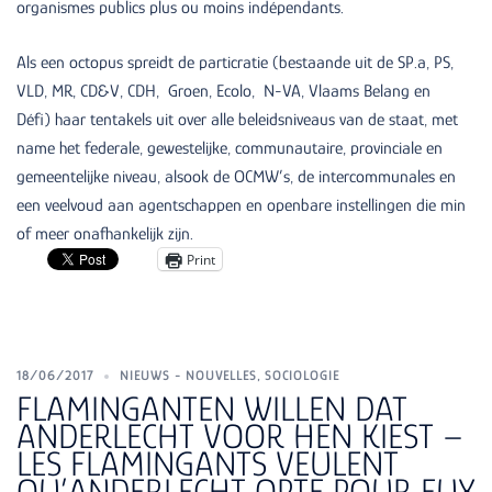
organismes publics plus ou moins indépendants.
Als een octopus spreidt de particratie (bestaande uit de SP.a, PS,
VLD, MR, CD&V, CDH, Groen, Ecolo, N-VA, Vlaams Belang en
Défi) haar tentakels uit over alle beleidsniveaus van de staat, met
name het federale, gewestelijke, communautaire, provinciale en
gemeentelijke niveau, alsook de OCMW’s, de intercommunales en
een veelvoud aan agentschappen en openbare instellingen die min
of meer onafhankelijk zijn.
Print
18/06/2017
NIEUWS - NOUVELLES
,
SOCIOLOGIE
FLAMINGANTEN WILLEN DAT
ANDERLECHT VOOR HEN KIEST –
LES FLAMINGANTS VEULENT
QU’ANDERLECHT OPTE POUR EUX